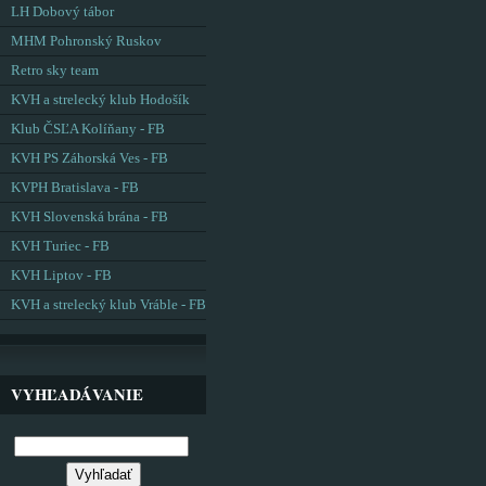
LH Dobový tábor
MHM Pohronský Ruskov
Retro sky team
KVH a strelecký klub Hodošík
Klub ČSĽA Kolíňany - FB
KVH PS Záhorská Ves - FB
KVPH Bratislava - FB
KVH Slovenská brána - FB
KVH Turiec - FB
KVH Liptov - FB
KVH a strelecký klub Vráble - FB
VYHĽADÁVANIE