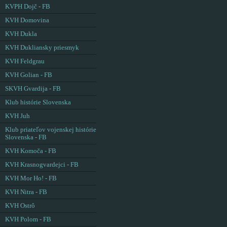
KVPH Dojč - FB
KVH Domovina
KVH Dukla
KVH Dukliansky priesmyk
KVH Feldgrau
KVH Golian - FB
SKVH Gvardija - FB
Klub histórie Slovenska
KVH Juh
Klub priateľov vojenskej histórie
Slovenska - FB
KVH Komoča - FB
KVH Krasnogvardejci - FB
KVH Mor Ho! - FB
KVH Nitra - FB
KVH Ostrô
KVH Polom - FB