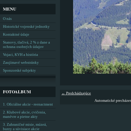
MENU
O nás
Historické vojenské jednotky
Kontaktné údaje
Stanovy, tlačivá, 2 % z dane a
ochrana osobných údajov
Vojaci, KVH a história
Zaujímavé webstránky
Sponzorské subjekty
FOTOALBUM
← Predchádzajúce
Automatické precháze
1. Oficiálne akcie - reenactment
2. Klubové akcie, cvičenia,
manévre a pietne akty
3. Zahraničné misie, múzeá,
burzy a súvisiace akcie