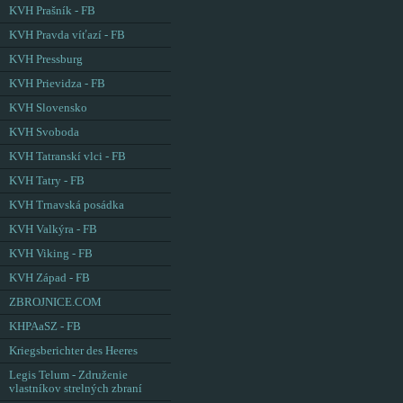
KVH Prašník - FB
KVH Pravda víťazí - FB
KVH Pressburg
KVH Prievidza - FB
KVH Slovensko
KVH Svoboda
KVH Tatranskí vlci - FB
KVH Tatry - FB
KVH Trnavská posádka
KVH Valkýra - FB
KVH Viking - FB
KVH Západ - FB
ZBROJNICE.COM
KHPAaSZ - FB
Kriegsberichter des Heeres
Legis Telum - Združenie
vlastníkov strelných zbraní