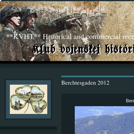
**KVHT** Historical and commercial ree
Berchtesgaden 2012
Ber