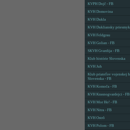
KVPH Dojč - FB
KVH Domovina
KVH Dukla
KVH Dukliansky priesmyk
KVH Feldgrau
KVH Golian - FB
SKVH Gvardija - FB
Klub histórie Slovenska
KVH Juh
Klub priateľov vojenskej h
Slovenska - FB
KVH Komoča - FB
KVH Krasnogvardejci - FB
KVH Mor Ho! - FB
KVH Nitra - FB
KVH Ostrô
KVH Polom - FB