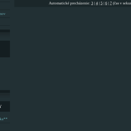
Automatické precházenie:
3
|
4
|
5
|
6
|
7
(čas v seku
umov
Y
ska**