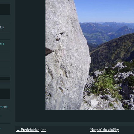
tky
e a
tment
,
,
← Predchádzajúce
Naspäť do zložky