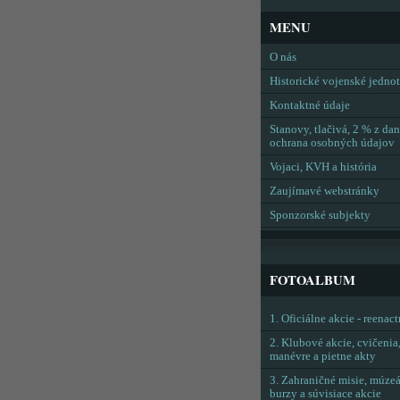
MENU
O nás
Historické vojenské jedno
Kontaktné údaje
Stanovy, tlačivá, 2 % z dan
ochrana osobných údajov
Vojaci, KVH a história
Zaujímavé webstránky
Sponzorské subjekty
FOTOALBUM
1. Oficiálne akcie - reenac
2. Klubové akcie, cvičenia
manévre a pietne akty
3. Zahraničné misie, múzeá
burzy a súvisiace akcie