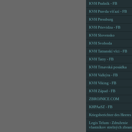
KVH Prašník - FB
KVH Pravda víťazí - FB
KVH Pressburg
KVH Prievidza - FB
KVH Slovensko
KVH Svoboda
KVH Tatranskí vlci - FB
KVH Tatry - FB
KVH Trnavská posádka
KVH Valkýra - FB
KVH Viking - FB
KVH Západ - FB
ZBROJNICE.COM
KHPAaSZ - FB
Kriegsberichter des Heeres
Legis Telum - Združenie
vlastníkov strelných zbran