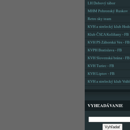
LH Dobový tábor
MHM Pohronský Ruskov
Retro sky team
KVH a strelecký klub Hod
Klub ČSĽA Kolíňany - FB
KVH PS Záhorská Ves - FB
KVPH Bratislava - FB
KVH Slovenská brána - FB
KVH Turiec - FB
KVH Liptov - FB
KVH a strelecký klub Vráb
VYHĽADÁVANIE