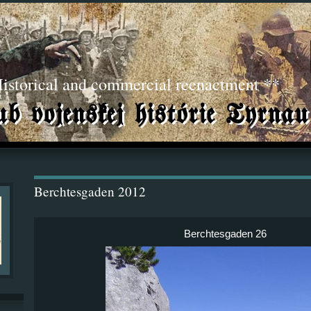
torical and commercial reenactment **
Berchtesgaden 2012
Berchtesgaden 26