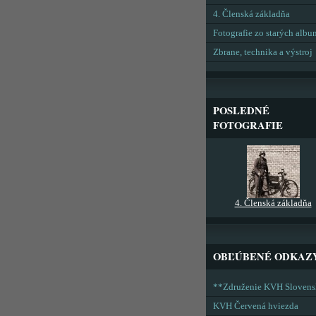
4. Členská základňa
Fotografie zo starých alb
Zbrane, technika a výstroj
POSLEDNÉ
FOTOGRAFIE
4. Členská základňa
OBĽÚBENÉ ODKAZ
**Združenie KVH Sloven
KVH Červená hviezda