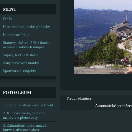
MENU
O nás
Historické vojenské jednotky
Kontaktné údaje
Stanovy, tlačivá, 2 % z dane a
ochrana osobných údajov
Vojaci, KVH a história
Zaujímavé webstránky
Sponzorské subjekty
FOTOALBUM
← Predchádzajúce
1. Oficiálne akcie - reenactment
Automatické precháze
2. Klubové akcie, cvičenia,
manévre a pietne akty
3. Zahraničné misie, múzeá,
burzy a súvisiace akcie