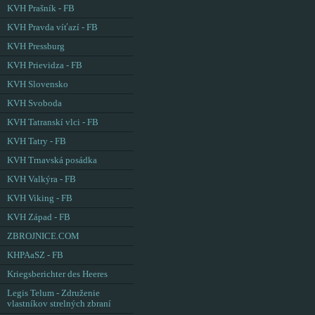
KVH Prašník - FB
KVH Pravda víťazí - FB
KVH Pressburg
KVH Prievidza - FB
KVH Slovensko
KVH Svoboda
KVH Tatranskí vlci - FB
KVH Tatry - FB
KVH Trnavská posádka
KVH Valkýra - FB
KVH Viking - FB
KVH Západ - FB
ZBROJNICE.COM
KHPAaSZ - FB
Kriegsberichter des Heeres
Legis Telum - Združenie
vlastníkov strelných zbraní