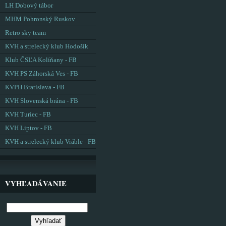
LH Dobový tábor
MHM Pohronský Ruskov
Retro sky team
KVH a strelecký klub Hodošík
Klub ČSĽA Kolíňany - FB
KVH PS Záhorská Ves - FB
KVPH Bratislava - FB
KVH Slovenská brána - FB
KVH Turiec - FB
KVH Liptov - FB
KVH a strelecký klub Vráble - FB
VYHĽADÁVANIE