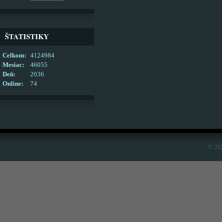
ŠTATISTIKY
Celkom:
4124984
Mesiac:
46055
Deň:
2036
Online:
74
© 20