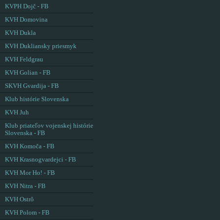
KVPH Dojč - FB
KVH Domovina
KVH Dukla
KVH Dukliansky priesmyk
KVH Feldgrau
KVH Golian - FB
SKVH Gvardija - FB
Klub histórie Slovenska
KVH Juh
Klub priateľov vojenskej histórie
Slovenska - FB
KVH Komoča - FB
KVH Krasnogvardejci - FB
KVH Mor Ho! - FB
KVH Nitra - FB
KVH Ostrô
KVH Polom - FB