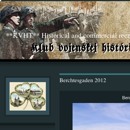
**KVHT** Historical and commercial ree
Berchtesgaden 2012
Ber