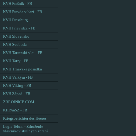
KVH Prašník - FB
KVH Pravda víťazí - FB
KVH Pressburg
KVH Prievidza - FB
KVH Slovensko
KVH Svoboda
KVH Tatranskí vlci - FB
KVH Tatry - FB
KVH Trnavská posádka
KVH Valkýra - FB
KVH Viking - FB
KVH Západ - FB
ZBROJNICE.COM
KHPAaSZ - FB
Kriegsberichter des Heeres
Legis Telum - Združenie
vlastníkov strelných zbraní