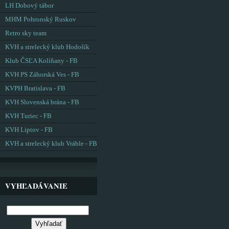
LH Dobový tábor
MHM Pohronský Ruskov
Retro sky team
KVH a strelecký klub Hodošík
Klub ČSĽA Kolíňany - FB
KVH PS Záhorská Ves - FB
KVPH Bratislava - FB
KVH Slovenská brána - FB
KVH Turiec - FB
KVH Liptov - FB
KVH a strelecký klub Vráble - FB
VYHĽADÁVANIE