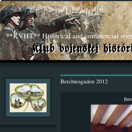
**KVHT** Historical and commercial ree
Berchtesgaden 2012
Ber