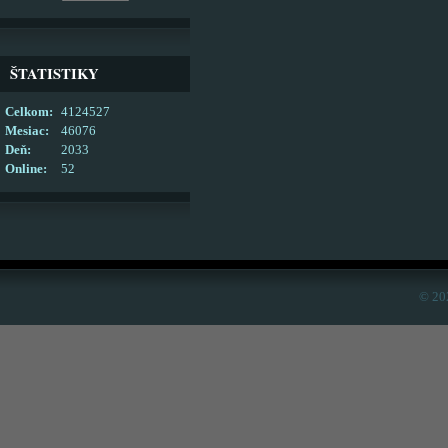
ŠTATISTIKY
Celkom:
4124527
Mesiac:
46076
Deň:
2033
Online:
52
© 20