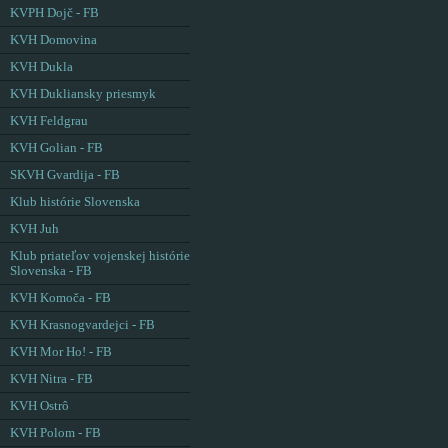
KVPH Dojč - FB
KVH Domovina
KVH Dukla
KVH Dukliansky priesmyk
KVH Feldgrau
KVH Golian - FB
SKVH Gvardija - FB
Klub histórie Slovenska
KVH Juh
Klub priateľov vojenskej histórie
Slovenska - FB
KVH Komoča - FB
KVH Krasnogvardejci - FB
KVH Mor Ho! - FB
KVH Nitra - FB
KVH Ostrô
KVH Polom - FB