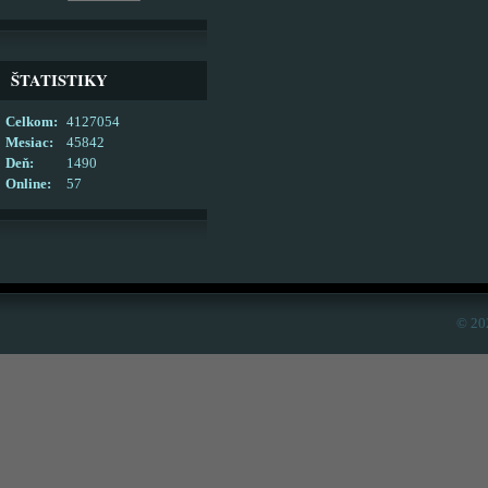
ŠTATISTIKY
Celkom:
4127054
Mesiac:
45842
Deň:
1490
Online:
57
© 20