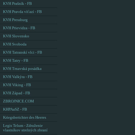
KVH Prašník - FB
KVH Pravda víťazí - FB
KVH Pressburg
KVH Prievidza - FB
KVH Slovensko
KVH Svoboda
KVH Tatranskí vlci - FB
KVH Tatry - FB
KVH Trnavská posádka
KVH Valkýra - FB
KVH Viking - FB
KVH Západ - FB
ZBROJNICE.COM
KHPAaSZ - FB
Kriegsberichter des Heeres
Legis Telum - Združenie
vlastníkov strelných zbraní