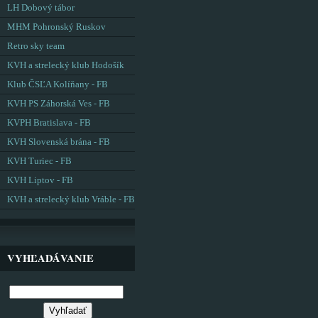
LH Dobový tábor
MHM Pohronský Ruskov
Retro sky team
KVH a strelecký klub Hodošík
Klub ČSĽA Kolíňany - FB
KVH PS Záhorská Ves - FB
KVPH Bratislava - FB
KVH Slovenská brána - FB
KVH Turiec - FB
KVH Liptov - FB
KVH a strelecký klub Vráble - FB
VYHĽADÁVANIE