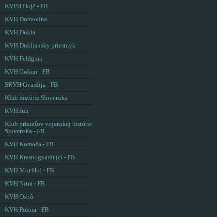
KVPH Dojč - FB
KVH Domovina
KVH Dukla
KVH Dukliansky priesmyk
KVH Feldgrau
KVH Golian - FB
SKVH Gvardija - FB
Klub histórie Slovenska
KVH Juh
Klub priateľov vojenskej histórie
Slovenska - FB
KVH Komoča - FB
KVH Krasnogvardejci - FB
KVH Mor Ho! - FB
KVH Nitra - FB
KVH Ostrô
KVH Polom - FB