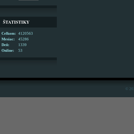
ŠTATISTIKY
Celkom:
4120563
Mesiac:
45286
Deň:
1339
Online:
53
© 20