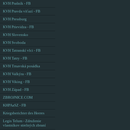
KVH Prašník - FB
KVH Pravda víťazí - FB
KVH Pressburg
KVH Prievidza - FB
KVH Slovensko
KVH Svoboda
KVH Tatranskí vlci - FB
KVH Tatry - FB
KVH Trnavská posádka
KVH Valkýra - FB
KVH Viking - FB
KVH Západ - FB
ZBROJNICE.COM
KHPAaSZ - FB
Kriegsberichter des Heeres
Legis Telum - Združenie
vlastníkov strelných zbraní