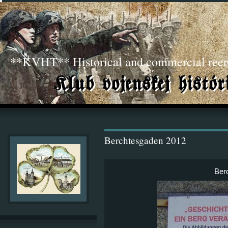
**KVHT** Historical and commercial ree
Berchtesgaden 2012
Ber