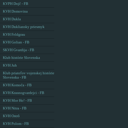
KVPH Dojč - FB
KVH Domovina
KVH Dukla
KVH Dukliansky priesmyk
KVH Feldgrau
KVH Golian - FB
SKVH Gvardija - FB
Klub histórie Slovenska
KVH Juh
Klub priateľov vojenskej histórie
Slovenska - FB
KVH Komoča - FB
KVH Krasnogvardejci - FB
KVH Mor Ho! - FB
KVH Nitra - FB
KVH Ostrô
KVH Polom - FB