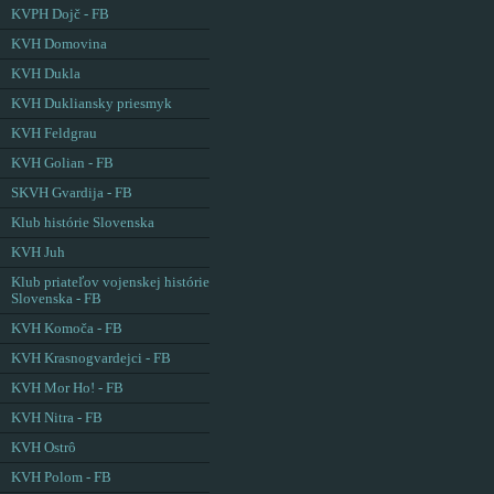
KVPH Dojč - FB
KVH Domovina
KVH Dukla
KVH Dukliansky priesmyk
KVH Feldgrau
KVH Golian - FB
SKVH Gvardija - FB
Klub histórie Slovenska
KVH Juh
Klub priateľov vojenskej histórie
Slovenska - FB
KVH Komoča - FB
KVH Krasnogvardejci - FB
KVH Mor Ho! - FB
KVH Nitra - FB
KVH Ostrô
KVH Polom - FB