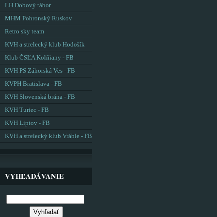
LH Dobový tábor
MHM Pohronský Ruskov
Retro sky team
KVH a strelecký klub Hodošík
Klub ČSĽA Kolíňany - FB
KVH PS Záhorská Ves - FB
KVPH Bratislava - FB
KVH Slovenská brána - FB
KVH Turiec - FB
KVH Liptov - FB
KVH a strelecký klub Vráble - FB
VYHĽADÁVANIE