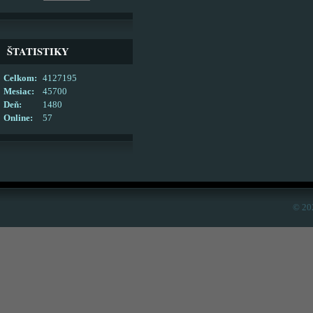
ŠTATISTIKY
Celkom:
4127195
Mesiac:
45700
Deň:
1480
Online:
57
© 20