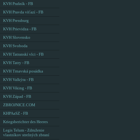
KVH Prašník - FB
KVH Pravda víťazí - FB
KVH Pressburg
KVH Prievidza - FB
KVH Slovensko
KVH Svoboda
KVH Tatranskí vlci - FB
KVH Tatry - FB
KVH Trnavská posádka
KVH Valkýra - FB
KVH Viking - FB
KVH Západ - FB
ZBROJNICE.COM
KHPAaSZ - FB
Kriegsberichter des Heeres
Legis Telum - Združenie
vlastníkov strelných zbraní