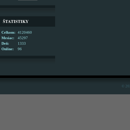
ŠTATISTIKY
Celkom:
4120460
Mesiac:
45297
Deň:
1333
Online:
96
© 20