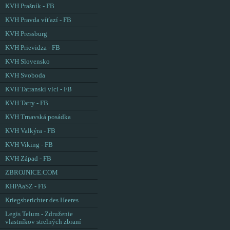
KVH Prašník - FB
KVH Pravda víťazí - FB
KVH Pressburg
KVH Prievidza - FB
KVH Slovensko
KVH Svoboda
KVH Tatranskí vlci - FB
KVH Tatry - FB
KVH Trnavská posádka
KVH Valkýra - FB
KVH Viking - FB
KVH Západ - FB
ZBROJNICE.COM
KHPAaSZ - FB
Kriegsberichter des Heeres
Legis Telum - Združenie
vlastníkov strelných zbraní