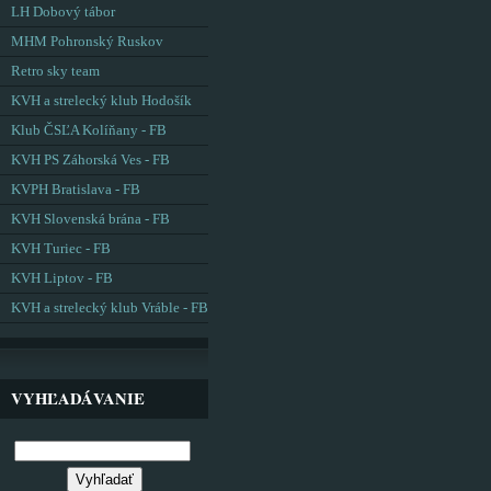
LH Dobový tábor
MHM Pohronský Ruskov
Retro sky team
KVH a strelecký klub Hodošík
Klub ČSĽA Kolíňany - FB
KVH PS Záhorská Ves - FB
KVPH Bratislava - FB
KVH Slovenská brána - FB
KVH Turiec - FB
KVH Liptov - FB
KVH a strelecký klub Vráble - FB
VYHĽADÁVANIE