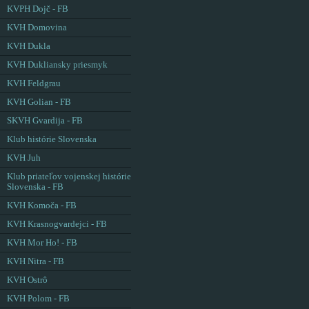
KVPH Dojč - FB
KVH Domovina
KVH Dukla
KVH Dukliansky priesmyk
KVH Feldgrau
KVH Golian - FB
SKVH Gvardija - FB
Klub histórie Slovenska
KVH Juh
Klub priateľov vojenskej histórie
Slovenska - FB
KVH Komoča - FB
KVH Krasnogvardejci - FB
KVH Mor Ho! - FB
KVH Nitra - FB
KVH Ostrô
KVH Polom - FB