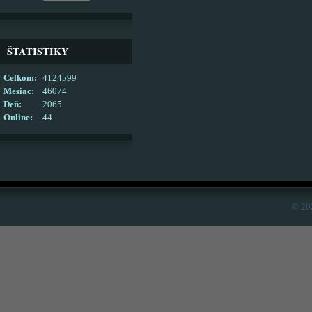
ŠTATISTIKY
Celkom:
4124599
Mesiac:
46074
Deň:
2065
Online:
44
© 20