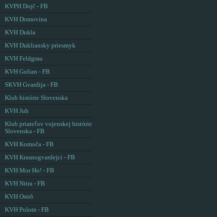
KVPH Dojč - FB
KVH Domovina
KVH Dukla
KVH Dukliansky priesmyk
KVH Feldgrau
KVH Golian - FB
SKVH Gvardija - FB
Klub histórie Slovenska
KVH Juh
Klub priateľov vojenskej histórie
Slovenska - FB
KVH Komoča - FB
KVH Krasnogvardejci - FB
KVH Mor Ho! - FB
KVH Nitra - FB
KVH Ostrô
KVH Polom - FB