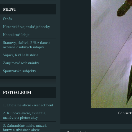
MENU
O nás
Historické vojenské jednotky
Kontaktné údaje
Stanovy, tlačivá, 2 % z dane a
ochrana osobných údajov
Vojaci, KVH a história
Zaujímavé webstránky
Sponzorské subjekty
FOTOALBUM
1. Oficiálne akcie - reenactment
2. Klubové akcie, cvičenia,
Čo všetk
manévre a pietne akty
3. Zahraničné misie, múzeá,
burzy a súvisiace akcie