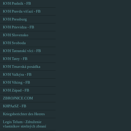
KVH Prašník - FB
KVH Pravda víťazí - FB
KVH Pressburg
KVH Prievidza - FB
KVH Slovensko
KVH Svoboda
KVH Tatranskí vlci - FB
KVH Tatry - FB
KVH Trnavská posádka
KVH Valkýra - FB
KVH Viking - FB
KVH Západ - FB
ZBROJNICE.COM
KHPAaSZ - FB
Kriegsberichter des Heeres
Legis Telum - Združenie
vlastníkov strelných zbraní