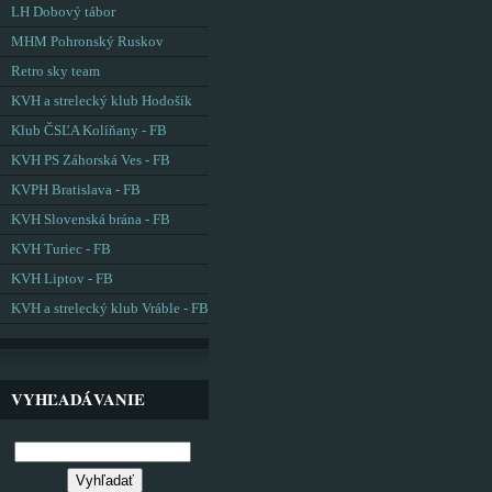
LH Dobový tábor
MHM Pohronský Ruskov
Retro sky team
KVH a strelecký klub Hodošík
Klub ČSĽA Kolíňany - FB
KVH PS Záhorská Ves - FB
KVPH Bratislava - FB
KVH Slovenská brána - FB
KVH Turiec - FB
KVH Liptov - FB
KVH a strelecký klub Vráble - FB
VYHĽADÁVANIE