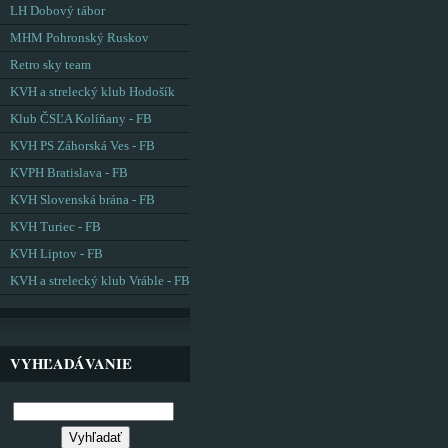
LH Dobový tábor
MHM Pohronský Ruskov
Retro sky team
KVH a strelecký klub Hodošík
Klub ČSĽA Kolíňany - FB
KVH PS Záhorská Ves - FB
KVPH Bratislava - FB
KVH Slovenská brána - FB
KVH Turiec - FB
KVH Liptov - FB
KVH a strelecký klub Vráble - FB
VYHĽADÁVANIE