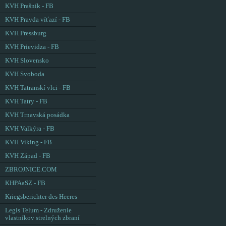
KVH Prašník - FB
KVH Pravda víťazí - FB
KVH Pressburg
KVH Prievidza - FB
KVH Slovensko
KVH Svoboda
KVH Tatranskí vlci - FB
KVH Tatry - FB
KVH Trnavská posádka
KVH Valkýra - FB
KVH Viking - FB
KVH Západ - FB
ZBROJNICE.COM
KHPAaSZ - FB
Kriegsberichter des Heeres
Legis Telum - Združenie
vlastníkov strelných zbraní