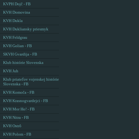
KVPH Dojč - FB
KVH Domovina
KVH Dukla
KVH Dukliansky priesmyk
KVH Feldgrau
KVH Golian - FB
SKVH Gvardija - FB
Klub histórie Slovenska
KVH Juh
Klub priateľov vojenskej histórie
Slovenska - FB
KVH Komoča - FB
KVH Krasnogvardejci - FB
KVH Mor Ho! - FB
KVH Nitra - FB
KVH Ostrô
KVH Polom - FB