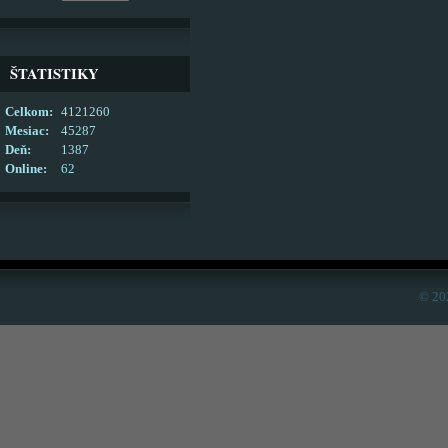
ŠTATISTIKY
Celkom:
4121260
Mesiac:
45287
Deň:
1387
Online:
62
© 20