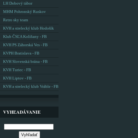
LH Dobový tábor
MHM Pohronský Ruskov
Retro sky team
KVH a strelecký klub Hodošík
Klub ČSĽA Kolíňany - FB
KVH PS Záhorská Ves - FB
KVPH Bratislava - FB
KVH Slovenská brána - FB
KVH Turiec - FB
KVH Liptov - FB
KVH a strelecký klub Vráble - FB
VYHĽADÁVANIE