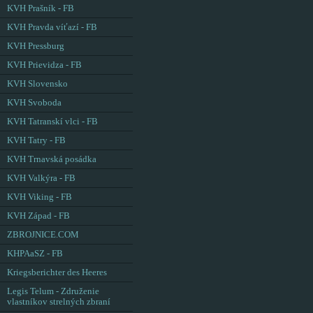
KVH Prašník - FB
KVH Pravda víťazí - FB
KVH Pressburg
KVH Prievidza - FB
KVH Slovensko
KVH Svoboda
KVH Tatranskí vlci - FB
KVH Tatry - FB
KVH Trnavská posádka
KVH Valkýra - FB
KVH Viking - FB
KVH Západ - FB
ZBROJNICE.COM
KHPAaSZ - FB
Kriegsberichter des Heeres
Legis Telum - Združenie
vlastníkov strelných zbraní