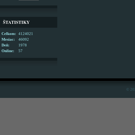
ŠTATISTIKY
Celkom:
4124021
Mesiac:
46092
Deň:
1978
Online:
57
© 20