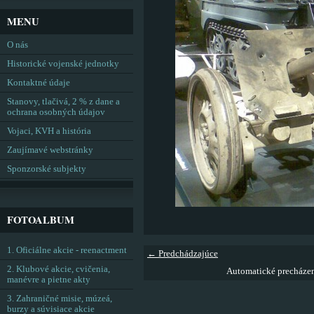
MENU
O nás
Historické vojenské jednotky
Kontaktné údaje
Stanovy, tlačivá, 2 % z dane a
ochrana osobných údajov
Vojaci, KVH a história
Zaujímavé webstránky
Sponzorské subjekty
FOTOALBUM
1. Oficiálne akcie - reenactment
← Predchádzajúce
2. Klubové akcie, cvičenia,
Automatické precháze
manévre a pietne akty
3. Zahraničné misie, múzeá,
burzy a súvisiace akcie