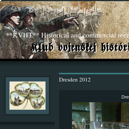
**KVHT** Historical and commercial ree
Dresden 2012
Dre