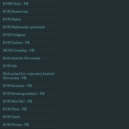
KVPH Dojč - FB
KVH Domovina
KVH Dukla
KVH Dukliansky priesmyk
KVH Feldgrau
KVH Golian - FB
SKVH Gvardija - FB
Klub histórie Slovenska
KVH Juh
Klub priateľov vojenskej histórie
Slovenska - FB
KVH Komoča - FB
KVH Krasnogvardejci - FB
KVH Mor Ho! - FB
KVH Nitra - FB
KVH Ostrô
KVH Polom - FB