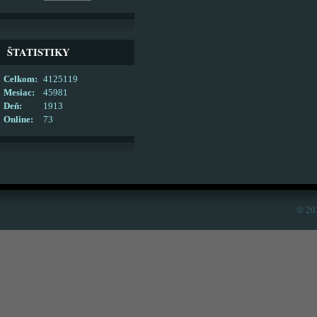
ŠTATISTIKY
Celkom:
4125119
Mesiac:
45981
Deň:
1913
Online:
73
© 20