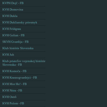
KVPH Dojč - FB
KVH Domovina
KVH Dukla
KVH Dukliansky priesmyk
KVH Feldgrau
KVH Golian - FB
SKVH Gvardija - FB
Klub histórie Slovenska
KVH Juh
Klub priateľov vojenskej histórie
Slovenska - FB
KVH Komoča - FB
KVH Krasnogvardejci - FB
KVH Mor Ho! - FB
KVH Nitra - FB
KVH Ostrô
KVH Polom - FB