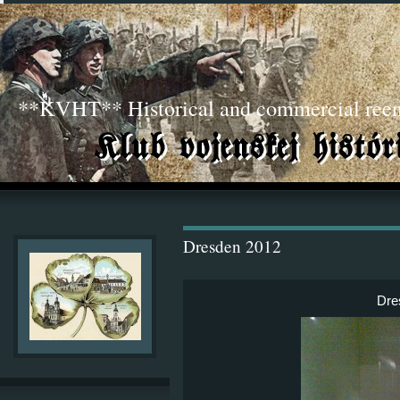
**KVHT** Historical and commercial ree
Dresden 2012
Dre