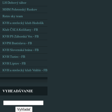
LH Dobový tábor
MHM Pohronský Ruskov
Retro sky team
KVH a strelecký klub Hodošík
Klub ČSĽA Kolíňany - FB
KVH PS Záhorská Ves - FB
KVPH Bratislava - FB
KVH Slovenská brána - FB
KVH Turiec - FB
KVH Liptov - FB
KVH a strelecký klub Vráble - FB
VYHĽADÁVANIE