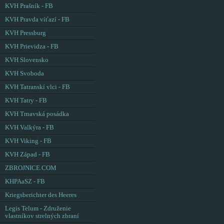
KVH Prašník - FB
KVH Pravda víťazí - FB
KVH Pressburg
KVH Prievidza - FB
KVH Slovensko
KVH Svoboda
KVH Tatranskí vlci - FB
KVH Tatry - FB
KVH Trnavská posádka
KVH Valkýra - FB
KVH Viking - FB
KVH Západ - FB
ZBROJNICE.COM
KHPAaSZ - FB
Kriegsberichter des Heeres
Legis Telum - Združenie
vlastníkov strelných zbraní