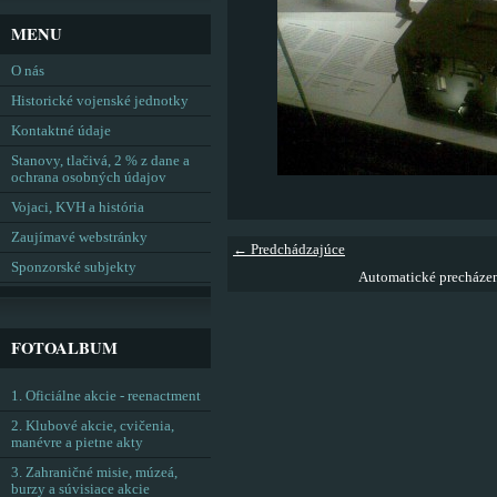
MENU
O nás
Historické vojenské jednotky
Kontaktné údaje
Stanovy, tlačivá, 2 % z dane a
ochrana osobných údajov
Vojaci, KVH a história
Zaujímavé webstránky
← Predchádzajúce
Sponzorské subjekty
Automatické precháze
FOTOALBUM
1. Oficiálne akcie - reenactment
2. Klubové akcie, cvičenia,
manévre a pietne akty
3. Zahraničné misie, múzeá,
burzy a súvisiace akcie