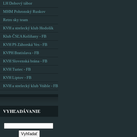
LH Dobový tábor
MHM Pohronský Ruskov
Retro sky team
KVH a strelecký klub Hodošík
Klub ČSĽA Kolíňany - FB
KVH PS Záhorská Ves - FB
KVPH Bratislava - FB
KVH Slovenská brána - FB
KVH Turiec - FB
KVH Liptov - FB
KVH a strelecký klub Vráble - FB
VYHĽADÁVANIE