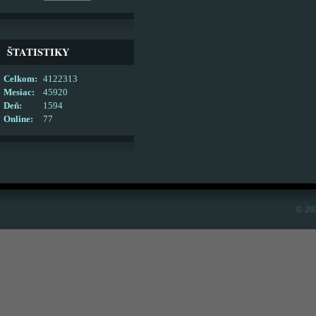
ŠTATISTIKY
Celkom:
4122313
Mesiac:
45920
Deň:
1594
Online:
77
© 20