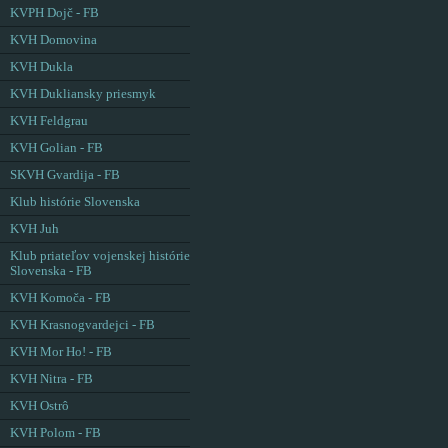
KVPH Dojč - FB
KVH Domovina
KVH Dukla
KVH Dukliansky priesmyk
KVH Feldgrau
KVH Golian - FB
SKVH Gvardija - FB
Klub histórie Slovenska
KVH Juh
Klub priateľov vojenskej histórie
Slovenska - FB
KVH Komoča - FB
KVH Krasnogvardejci - FB
KVH Mor Ho! - FB
KVH Nitra - FB
KVH Ostrô
KVH Polom - FB