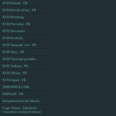
KVH Prašník - FB
KVH Pravda víťazí - FB
KVH Pressburg
KVH Prievidza - FB
KVH Slovensko
KVH Svoboda
KVH Tatranskí vlci - FB
KVH Tatry - FB
KVH Trnavská posádka
KVH Valkýra - FB
KVH Viking - FB
KVH Západ - FB
ZBROJNICE.COM
KHPAaSZ - FB
Kriegsberichter des Heeres
Legis Telum - Združenie
vlastníkov strelných zbraní