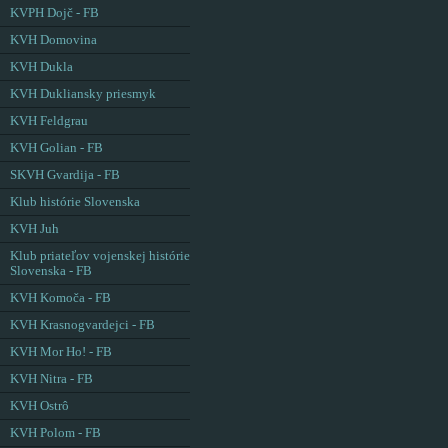
KVPH Dojč - FB
KVH Domovina
KVH Dukla
KVH Dukliansky priesmyk
KVH Feldgrau
KVH Golian - FB
SKVH Gvardija - FB
Klub histórie Slovenska
KVH Juh
Klub priateľov vojenskej histórie
Slovenska - FB
KVH Komoča - FB
KVH Krasnogvardejci - FB
KVH Mor Ho! - FB
KVH Nitra - FB
KVH Ostrô
KVH Polom - FB