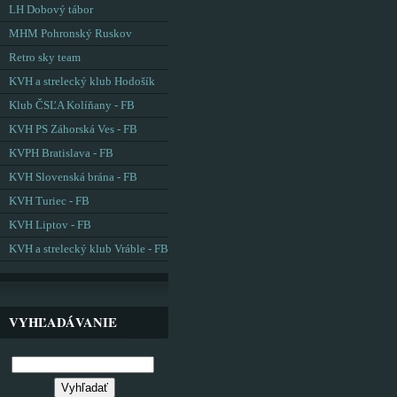
LH Dobový tábor
MHM Pohronský Ruskov
Retro sky team
KVH a strelecký klub Hodošík
Klub ČSĽA Kolíňany - FB
KVH PS Záhorská Ves - FB
KVPH Bratislava - FB
KVH Slovenská brána - FB
KVH Turiec - FB
KVH Liptov - FB
KVH a strelecký klub Vráble - FB
VYHĽADÁVANIE