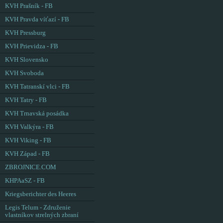
KVH Prašník - FB
KVH Pravda víťazí - FB
KVH Pressburg
KVH Prievidza - FB
KVH Slovensko
KVH Svoboda
KVH Tatranskí vlci - FB
KVH Tatry - FB
KVH Trnavská posádka
KVH Valkýra - FB
KVH Viking - FB
KVH Západ - FB
ZBROJNICE.COM
KHPAaSZ - FB
Kriegsberichter des Heeres
Legis Telum - Združenie
vlastníkov strelných zbraní