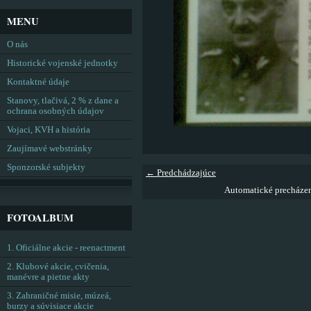
MENU
O nás
Historické vojenské jednotky
Kontaktné údaje
Stanovy, tlačivá, 2 % z dane a
ochrana osobných údajov
Vojaci, KVH a história
Zaujímavé webstránky
Sponzorské subjekty
← Predchádzajúce
Automatické precháze
FOTOALBUM
1. Oficiálne akcie - reenactment
2. Klubové akcie, cvičenia,
manévre a pietne akty
3. Zahraničné misie, múzeá,
burzy a súvisiace akcie