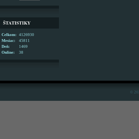
ŠTATISTIKY
Celkom:
4126930
Mesiac:
45811
Deň:
1469
Online:
38
© 20