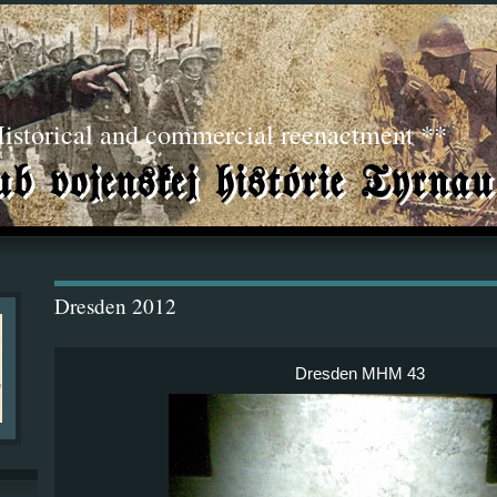
torical and commercial reenactment **
Dresden 2012
Dresden MHM 43