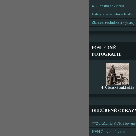
4. Členská základňa
Fotografie zo starých alb
Zbrane, technika a výstroj
POSLEDNÉ
FOTOGRAFIE
4. Členská základňa
OBĽÚBENÉ ODKAZ
**Združenie KVH Sloven
KVH Červená hviezda