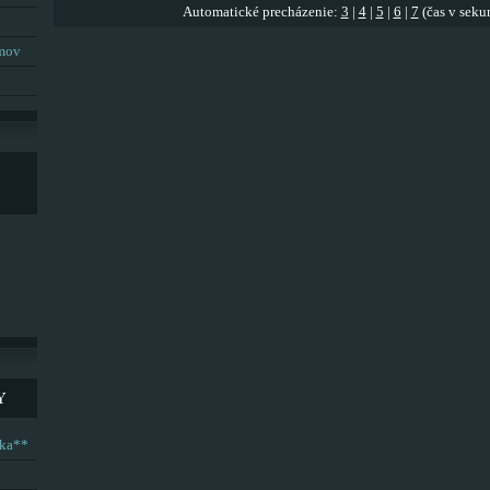
Automatické precházenie:
3
|
4
|
5
|
6
|
7
(čas v seku
umov
Y
ska**