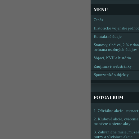
MENU
O nás
Historické vojenské jedno
Kontaktné údaje
Stanovy, tlačivá, 2 % z dan
ochrana osobných údajov
Vojaci, KVH a história
Zaujímavé webstránky
Sponzorské subjekty
FOTOALBUM
1. Oficiálne akcie - reenac
2. Klubové akcie, cvičenia
manévre a pietne akty
3. Zahraničné misie, múzeá
burzy a súvisiace akcie