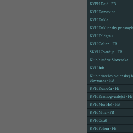
KVPH Dojč - FB
KVH Domovina
KVH Dukla
KVH Dukliansky priesmyk
KVH Feldgrau
KVH Golian - FB
SKVH Gvardija - FB
Klub histórie Slovenska
KVH Juh
Klub priateľov vojenskej h
Slovenska - FB
KVH Komoča - FB
KVH Krasnogvardejci - FB
KVH Mor Ho! - FB
KVH Nitra - FB
KVH Ostrô
KVH Polom - FB