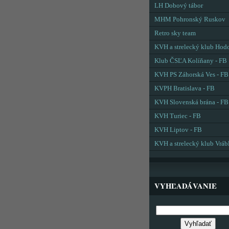
LH Dobový tábor
MHM Pohronský Ruskov
Retro sky team
KVH a strelecký klub Hod
Klub ČSĽA Kolíňany - FB
KVH PS Záhorská Ves - FB
KVPH Bratislava - FB
KVH Slovenská brána - FB
KVH Turiec - FB
KVH Liptov - FB
KVH a strelecký klub Vráb
VYHĽADÁVANIE