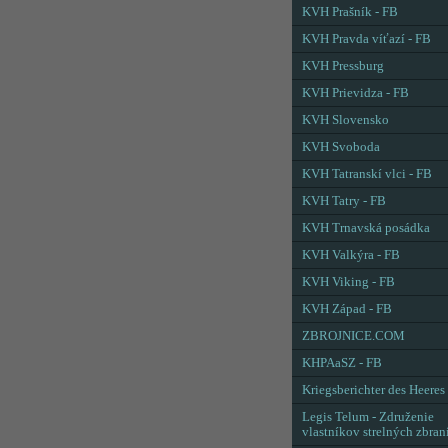
KVH Prašník - FB
KVH Pravda víťazí - FB
KVH Pressburg
KVH Prievidza - FB
KVH Slovensko
KVH Svoboda
KVH Tatranskí vlci - FB
KVH Tatry - FB
KVH Trnavská posádka
KVH Valkýra - FB
KVH Viking - FB
KVH Západ - FB
ZBROJNICE.COM
KHPAaSZ - FB
Kriegsberichter des Heeres
Legis Telum - Združenie
vlastníkov strelných zbran