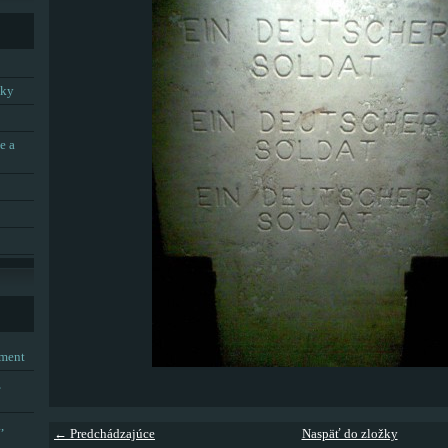
tky
e a
tment
,
,
← Predchádzajúce
Naspäť do zložky