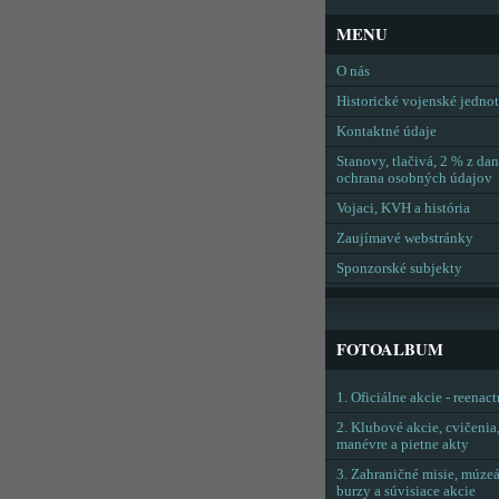
MENU
O nás
Historické vojenské jedno
Kontaktné údaje
Stanovy, tlačivá, 2 % z dan
ochrana osobných údajov
Vojaci, KVH a história
Zaujímavé webstránky
Sponzorské subjekty
FOTOALBUM
1. Oficiálne akcie - reenac
2. Klubové akcie, cvičenia
manévre a pietne akty
3. Zahraničné misie, múzeá
burzy a súvisiace akcie