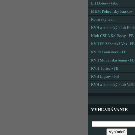
LH Dobový tábor
MHM Pohronský Ruskov
Retro sky team
KVH a strelecký klub Hod
Klub ČSĽA Kolíňany - FB
KVH PS Záhorská Ves - FB
KVPH Bratislava - FB
KVH Slovenská brána - FB
KVH Turiec - FB
KVH Liptov - FB
KVH a strelecký klub Vráb
VYHĽADÁVANIE