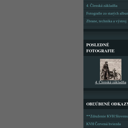
4. Členská základňa
Fotografie zo starých alb
Zbrane, technika a výstroj
POSLEDNÉ
FOTOGRAFIE
4. Členská základňa
OBĽÚBENÉ ODKAZ
**Združenie KVH Sloven
KVH Červená hviezda