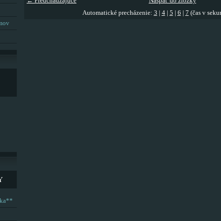
← Predchádzajúce
Naspäť do zložky
Automatické precházenie:
3
|
4
|
5
|
6
|
7
(čas v seku
umov
Y
ska**