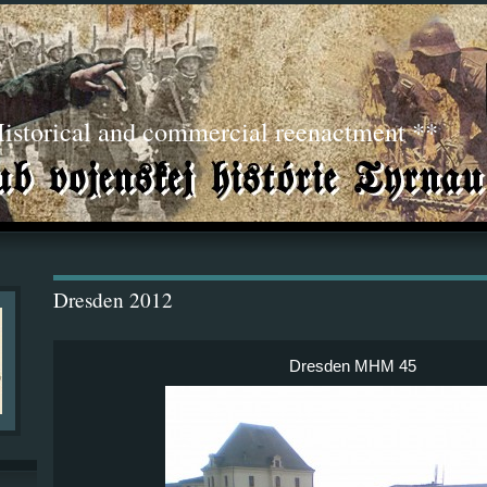
torical and commercial reenactment **
Dresden 2012
Dresden MHM 45