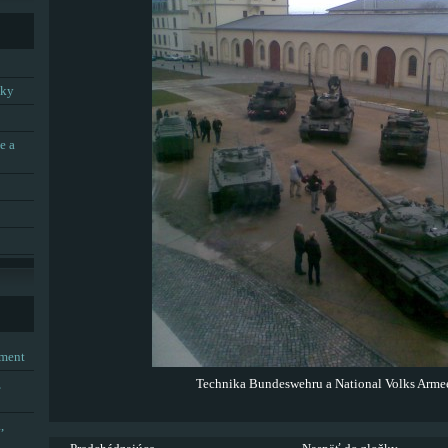
tky
e a
tment
,
Technika Bundeswehru a National Volks Arme
,