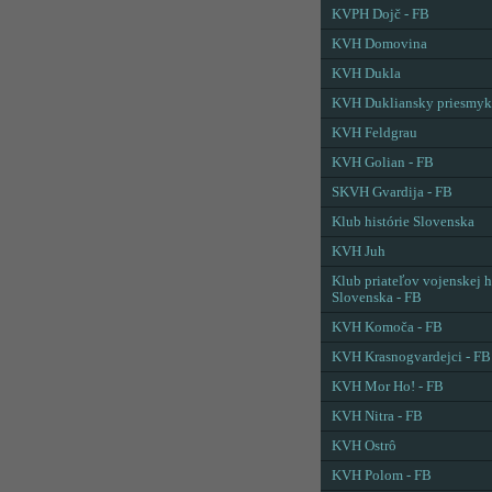
KVPH Dojč - FB
KVH Domovina
KVH Dukla
KVH Dukliansky priesmyk
KVH Feldgrau
KVH Golian - FB
SKVH Gvardija - FB
Klub histórie Slovenska
KVH Juh
Klub priateľov vojenskej h
Slovenska - FB
KVH Komoča - FB
KVH Krasnogvardejci - FB
KVH Mor Ho! - FB
KVH Nitra - FB
KVH Ostrô
KVH Polom - FB