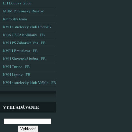
LH Dobový tábor
MHM Pohronský Ruskov
Retro sky team
KVH a strelecký klub Hodošík
Klub ČSĽA Kolíňany - FB
KVH PS Záhorská Ves - FB
KVPH Bratislava - FB
KVH Slovenská brána - FB
KVH Turiec - FB
KVH Liptov - FB
KVH a strelecký klub Vráble - FB
VYHĽADÁVANIE