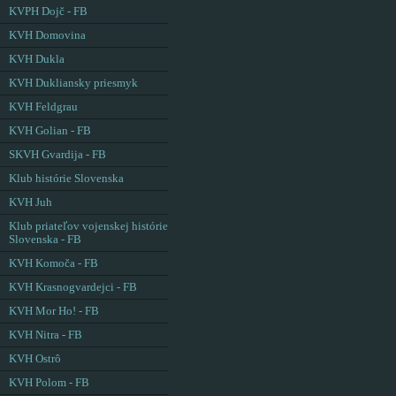
KVPH Dojč - FB
KVH Domovina
KVH Dukla
KVH Dukliansky priesmyk
KVH Feldgrau
KVH Golian - FB
SKVH Gvardija - FB
Klub histórie Slovenska
KVH Juh
Klub priateľov vojenskej histórie
Slovenska - FB
KVH Komoča - FB
KVH Krasnogvardejci - FB
KVH Mor Ho! - FB
KVH Nitra - FB
KVH Ostrô
KVH Polom - FB