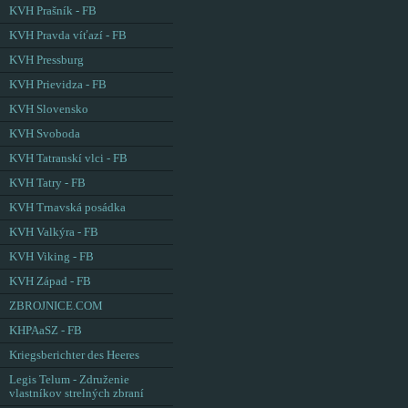
KVH Prašník - FB
KVH Pravda víťazí - FB
KVH Pressburg
KVH Prievidza - FB
KVH Slovensko
KVH Svoboda
KVH Tatranskí vlci - FB
KVH Tatry - FB
KVH Trnavská posádka
KVH Valkýra - FB
KVH Viking - FB
KVH Západ - FB
ZBROJNICE.COM
KHPAaSZ - FB
Kriegsberichter des Heeres
Legis Telum - Združenie
vlastníkov strelných zbraní