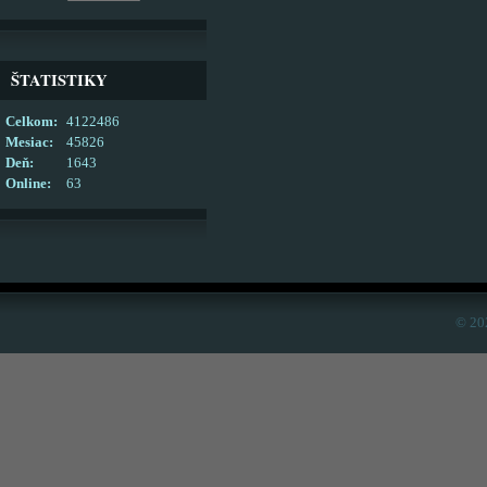
ŠTATISTIKY
Celkom:
4122486
Mesiac:
45826
Deň:
1643
Online:
63
© 20