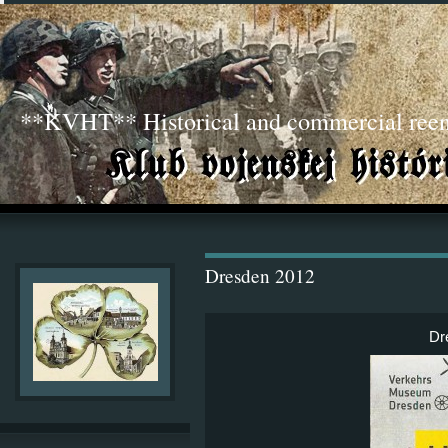
**KVHT** Historical and commercial ree
Dresden 2012
Dr