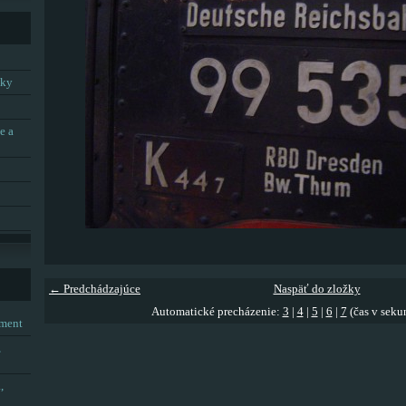
tky
e a
← Predchádzajúce
Naspäť do zložky
Automatické precházenie:
3
|
4
|
5
|
6
|
7
(čas v seku
tment
,
,