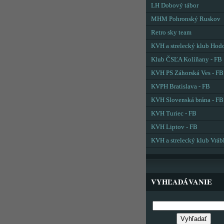
LH Dobový tábor
MHM Pohronský Ruskov
Retro sky team
KVH a strelecký klub Hod
Klub ČSĽA Kolíňany - FB
KVH PS Záhorská Ves - FB
KVPH Bratislava - FB
KVH Slovenská brána - FB
KVH Turiec - FB
KVH Liptov - FB
KVH a strelecký klub Vráb
VYHĽADÁVANIE