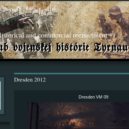
torical and commercial reenactment **
Dresden 2012
Dresden VM 09