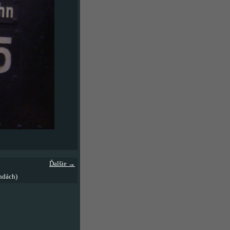
Ďalšie →
ndách)