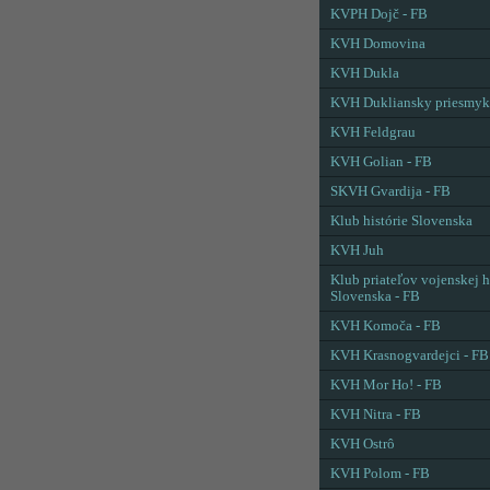
KVPH Dojč - FB
KVH Domovina
KVH Dukla
KVH Dukliansky priesmyk
KVH Feldgrau
KVH Golian - FB
SKVH Gvardija - FB
Klub histórie Slovenska
KVH Juh
Klub priateľov vojenskej h
Slovenska - FB
KVH Komoča - FB
KVH Krasnogvardejci - FB
KVH Mor Ho! - FB
KVH Nitra - FB
KVH Ostrô
KVH Polom - FB