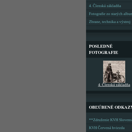
4. Členská základňa
Fotografie zo starých alb
Zbrane, technika a výstroj
POSLEDNÉ
FOTOGRAFIE
4. Členská základňa
OBĽÚBENÉ ODKAZ
**Združenie KVH Sloven
KVH Červená hviezda