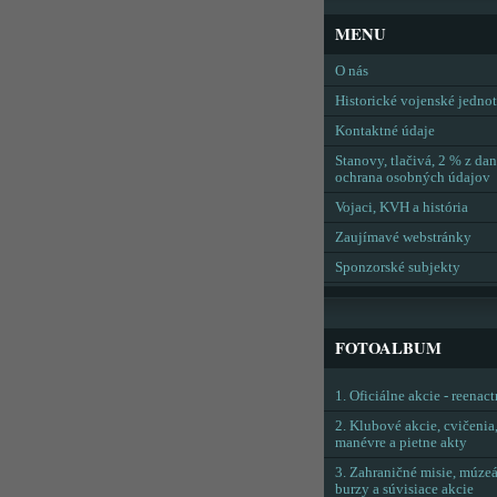
MENU
O nás
Historické vojenské jedno
Kontaktné údaje
Stanovy, tlačivá, 2 % z dan
ochrana osobných údajov
Vojaci, KVH a história
Zaujímavé webstránky
Sponzorské subjekty
FOTOALBUM
1. Oficiálne akcie - reenac
2. Klubové akcie, cvičenia
manévre a pietne akty
3. Zahraničné misie, múzeá
burzy a súvisiace akcie