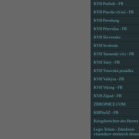
KVH Prašník - FB
KVH Pravda víťazí - FB
KVH Pressburg
KVH Prievidza - FB
KVH Slovensko
KVH Svoboda
KVH Tatranskí vlci - FB
KVH Tatry - FB
KVH Trnavská posádka
KVH Valkýra - FB
KVH Viking - FB
KVH Západ - FB
ZBROJNICE.COM
KHPAaSZ - FB
Kriegsberichter des Heeres
Legis Telum - Združenie
vlastníkov strelných zbran