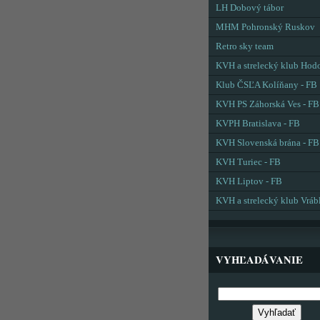
LH Dobový tábor
MHM Pohronský Ruskov
Retro sky team
KVH a strelecký klub Hod
Klub ČSĽA Kolíňany - FB
KVH PS Záhorská Ves - FB
KVPH Bratislava - FB
KVH Slovenská brána - FB
KVH Turiec - FB
KVH Liptov - FB
KVH a strelecký klub Vráb
VYHĽADÁVANIE