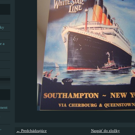
tky
e a
tment
,
,
← Predchádzajúce
Naspäť do zložky