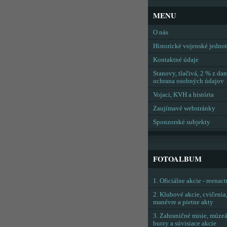
MENU
O nás
Historické vojenské jedno
Kontaktné údaje
Stanovy, tlačivá, 2 % z dan
ochrana osobných údajov
Vojaci, KVH a história
Zaujímavé webstránky
Sponzorské subjekty
FOTOALBUM
1. Oficiálne akcie - reenac
2. Klubové akcie, cvičenia
manévre a pietne akty
3. Zahraničné misie, múzeá
burzy a súvisiace akcie