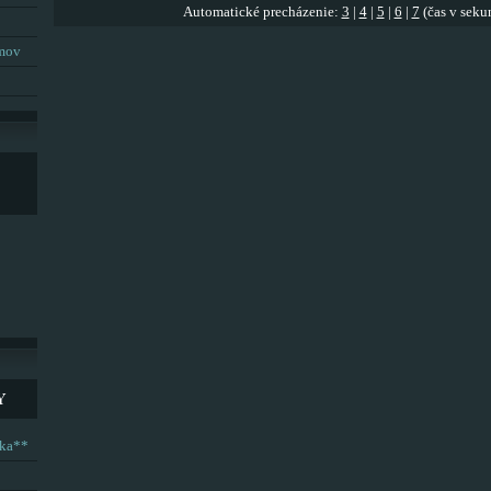
Automatické precházenie:
3
|
4
|
5
|
6
|
7
(čas v seku
umov
Y
ska**