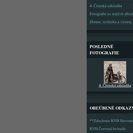
4. Členská základňa
Fotografie zo starých alb
Zbrane, technika a výstroj
POSLEDNÉ
FOTOGRAFIE
4. Členská základňa
OBĽÚBENÉ ODKAZ
**Združenie KVH Sloven
KVH Červená hviezda