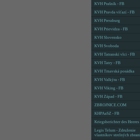
KVH Prašník - FB
KVH Pravda víťazí - FB
KVH Pressburg
KVH Prievidza - FB
KVH Slovensko
KVH Svoboda
KVH Tatranskí vlci - FB
KVH Tatry - FB
KVH Trnavská posádka
KVH Valkýra - FB
KVH Viking - FB
KVH Západ - FB
ZBROJNICE.COM
KHPAaSZ - FB
Kriegsberichter des Heeres
Legis Telum - Združenie
vlastníkov strelných zbran