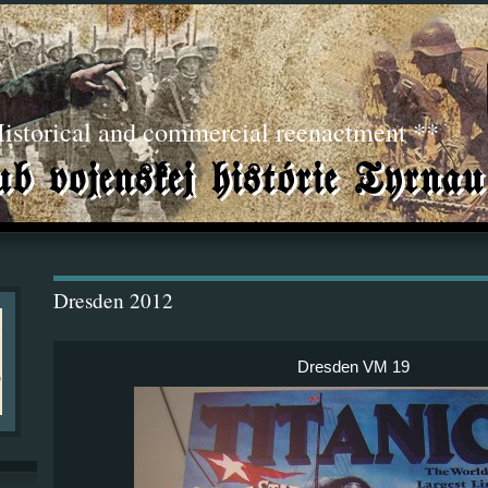
torical and commercial reenactment **
Dresden 2012
Dresden VM 19