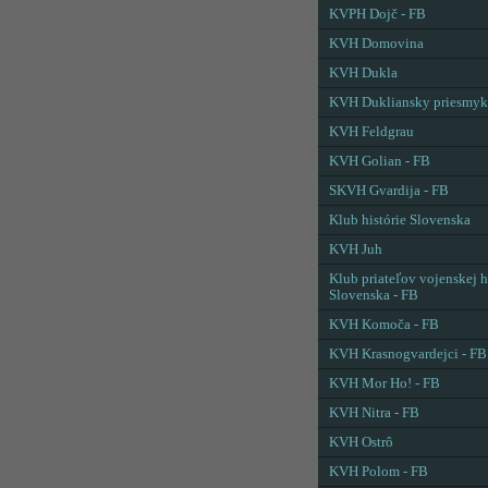
KVPH Dojč - FB
KVH Domovina
KVH Dukla
KVH Dukliansky priesmyk
KVH Feldgrau
KVH Golian - FB
SKVH Gvardija - FB
Klub histórie Slovenska
KVH Juh
Klub priateľov vojenskej h
Slovenska - FB
KVH Komoča - FB
KVH Krasnogvardejci - FB
KVH Mor Ho! - FB
KVH Nitra - FB
KVH Ostrô
KVH Polom - FB