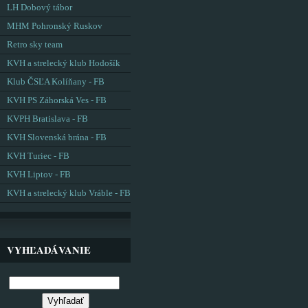
LH Dobový tábor
MHM Pohronský Ruskov
Retro sky team
KVH a strelecký klub Hodošík
Klub ČSĽA Kolíňany - FB
KVH PS Záhorská Ves - FB
KVPH Bratislava - FB
KVH Slovenská brána - FB
KVH Turiec - FB
KVH Liptov - FB
KVH a strelecký klub Vráble - FB
VYHĽADÁVANIE