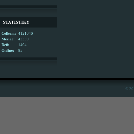
ŠTATISTIKY
Celkom:
4121046
Mesiac:
45330
Deň:
1494
Online:
85
© 20