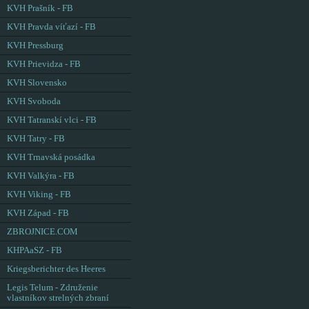
KVH Prašník - FB
KVH Pravda víťazí - FB
KVH Pressburg
KVH Prievidza - FB
KVH Slovensko
KVH Svoboda
KVH Tatranskí vlci - FB
KVH Tatry - FB
KVH Trnavská posádka
KVH Valkýra - FB
KVH Viking - FB
KVH Západ - FB
ZBROJNICE.COM
KHPAaSZ - FB
Kriegsberichter des Heeres
Legis Telum - Združenie
vlastníkov strelných zbraní