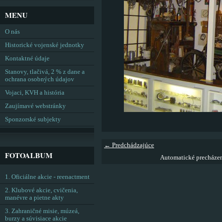
MENU
O nás
Historické vojenské jednotky
Kontaktné údaje
Stanovy, tlačivá, 2 % z dane a
ochrana osobných údajov
Vojaci, KVH a história
Zaujímavé webstránky
Sponzorské subjekty
← Predchádzajúce
FOTOALBUM
Automatické precháze
1. Oficiálne akcie - reenactment
2. Klubové akcie, cvičenia,
manévre a pietne akty
3. Zahraničné misie, múzeá,
burzy a súvisiace akcie