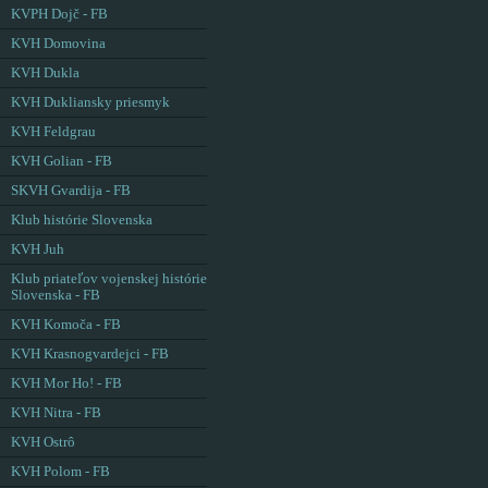
KVPH Dojč - FB
KVH Domovina
KVH Dukla
KVH Dukliansky priesmyk
KVH Feldgrau
KVH Golian - FB
SKVH Gvardija - FB
Klub histórie Slovenska
KVH Juh
Klub priateľov vojenskej histórie
Slovenska - FB
KVH Komoča - FB
KVH Krasnogvardejci - FB
KVH Mor Ho! - FB
KVH Nitra - FB
KVH Ostrô
KVH Polom - FB