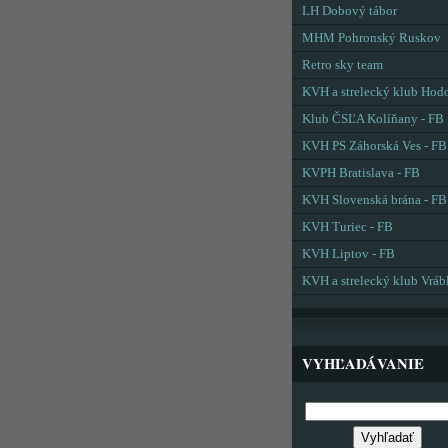
LH Dobový tábor
MHM Pohronský Ruskov
Retro sky team
KVH a strelecký klub Hod
Klub ČSĽA Kolíňany - FB
KVH PS Záhorská Ves - FB
KVPH Bratislava - FB
KVH Slovenská brána - FB
KVH Turiec - FB
KVH Liptov - FB
KVH a strelecký klub Vráb
VYHĽADÁVANIE