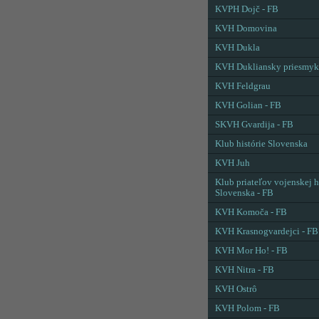
KVPH Dojč - FB
KVH Domovina
KVH Dukla
KVH Dukliansky priesmyk
KVH Feldgrau
KVH Golian - FB
SKVH Gvardija - FB
Klub histórie Slovenska
KVH Juh
Klub priateľov vojenskej h
Slovenska - FB
KVH Komoča - FB
KVH Krasnogvardejci - FB
KVH Mor Ho! - FB
KVH Nitra - FB
KVH Ostrô
KVH Polom - FB