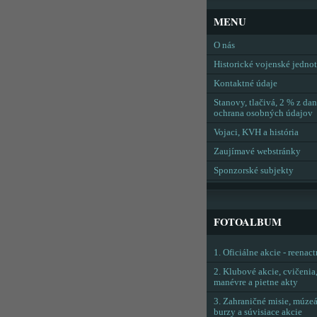
MENU
O nás
Historické vojenské jedno
Kontaktné údaje
Stanovy, tlačivá, 2 % z dan
ochrana osobných údajov
Vojaci, KVH a história
Zaujímavé webstránky
Sponzorské subjekty
FOTOALBUM
1. Oficiálne akcie - reenac
2. Klubové akcie, cvičenia
manévre a pietne akty
3. Zahraničné misie, múzeá
burzy a súvisiace akcie