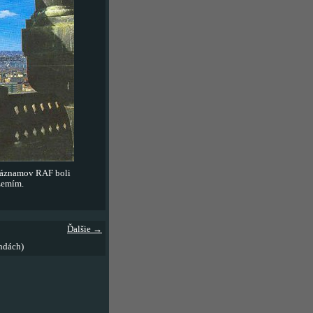
záznamov RAF boli
zemím.
Ďalšie →
ndách)