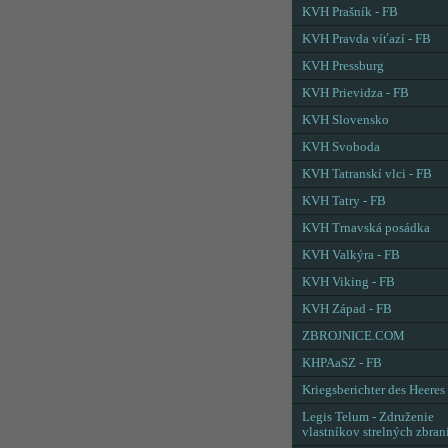
KVH Prašník - FB
KVH Pravda víťazí - FB
KVH Pressburg
KVH Prievidza - FB
KVH Slovensko
KVH Svoboda
KVH Tatranskí vlci - FB
KVH Tatry - FB
KVH Trnavská posádka
KVH Valkýra - FB
KVH Viking - FB
KVH Západ - FB
ZBROJNICE.COM
KHPAaSZ - FB
Kriegsberichter des Heeres
Legis Telum - Združenie
vlastníkov strelných zbran