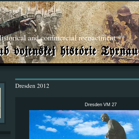
torical and commercial reenactment **
Dresden 2012
Dresden VM 27