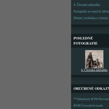
4. Členská základňa
Fotografie zo starých alb
Zbrane, technika a výstroj
POSLEDNÉ
FOTOGRAFIE
4. Členská základňa
OBĽÚBENÉ ODKAZ
**Združenie KVH Sloven
KVH Červená hviezda