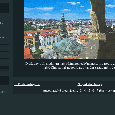
tky
e a
Drážďany boli siedmym najväčším nemeckým mestom a podľa 
najväčším, zatiaľ nebombardovaným zastavaným ú
← Predchádzajúce
Naspäť do zložky
Automatické precházenie:
3
|
4
|
5
|
6
|
7
(čas v seku
tment
,
,