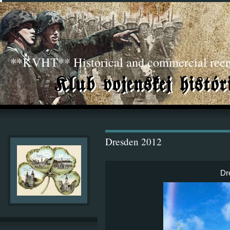
**KVHT** Historical and commercial ree
Dresden 2012
Dr