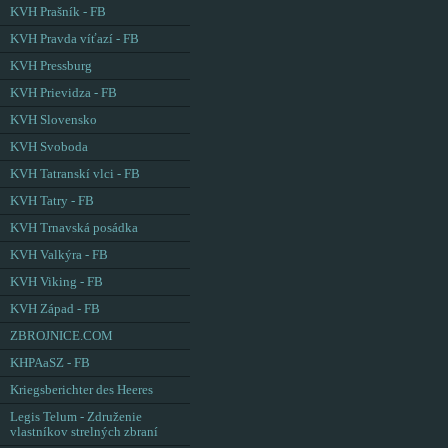
KVH Prašník - FB
KVH Pravda víťazí - FB
KVH Pressburg
KVH Prievidza - FB
KVH Slovensko
KVH Svoboda
KVH Tatranskí vlci - FB
KVH Tatry - FB
KVH Trnavská posádka
KVH Valkýra - FB
KVH Viking - FB
KVH Západ - FB
ZBROJNICE.COM
KHPAaSZ - FB
Kriegsberichter des Heeres
Legis Telum - Združenie
vlastníkov strelných zbraní