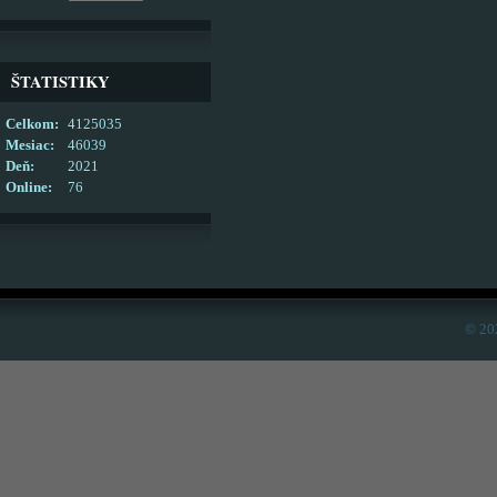
ŠTATISTIKY
Celkom:
4125035
Mesiac:
46039
Deň:
2021
Online:
76
© 20