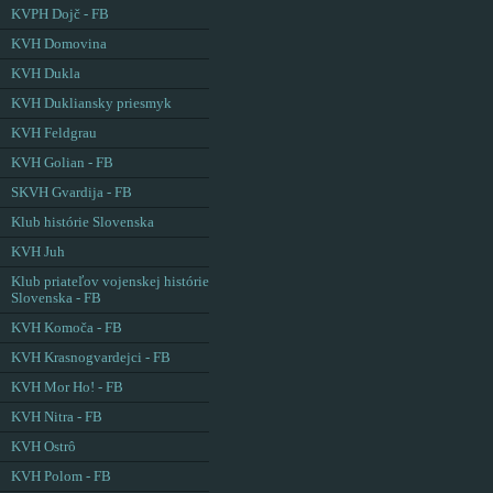
KVPH Dojč - FB
KVH Domovina
KVH Dukla
KVH Dukliansky priesmyk
KVH Feldgrau
KVH Golian - FB
SKVH Gvardija - FB
Klub histórie Slovenska
KVH Juh
Klub priateľov vojenskej histórie
Slovenska - FB
KVH Komoča - FB
KVH Krasnogvardejci - FB
KVH Mor Ho! - FB
KVH Nitra - FB
KVH Ostrô
KVH Polom - FB