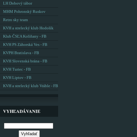
LH Dobový tábor
MHM Pohronský Ruskov
Retro sky team
KVH a strelecký klub Hodošík
Klub ČSĽA Kolíňany - FB
KVH PS Záhorská Ves - FB
KVPH Bratislava - FB
KVH Slovenská brána - FB
KVH Turiec - FB
KVH Liptov - FB
KVH a strelecký klub Vráble - FB
VYHĽADÁVANIE