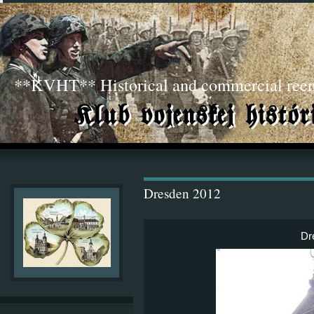
**KVHT** Historical and commercial ree
Dresden 2012
Dr