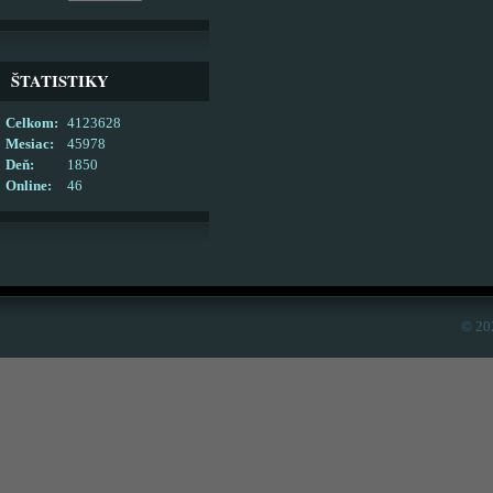
ŠTATISTIKY
Celkom:
4123628
Mesiac:
45978
Deň:
1850
Online:
46
© 20