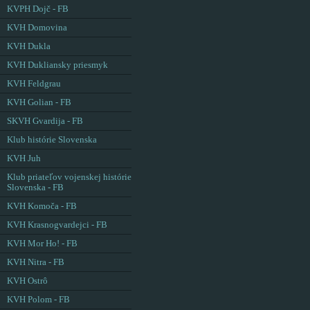
KVPH Dojč - FB
KVH Domovina
KVH Dukla
KVH Dukliansky priesmyk
KVH Feldgrau
KVH Golian - FB
SKVH Gvardija - FB
Klub histórie Slovenska
KVH Juh
Klub priateľov vojenskej histórie
Slovenska - FB
KVH Komoča - FB
KVH Krasnogvardejci - FB
KVH Mor Ho! - FB
KVH Nitra - FB
KVH Ostrô
KVH Polom - FB