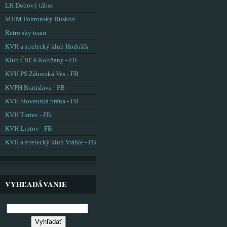
LH Dobový tábor
MHM Pohronský Ruskov
Retro sky team
KVH a strelecký klub Hodošík
Klub ČSĽA Kolíňany - FB
KVH PS Záhorská Ves - FB
KVPH Bratislava - FB
KVH Slovenská brána - FB
KVH Turiec - FB
KVH Liptov - FB
KVH a strelecký klub Vráble - FB
VYHĽADÁVANIE