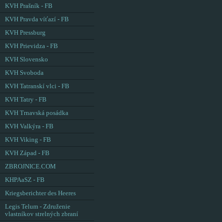
KVH Prašník - FB
KVH Pravda víťazí - FB
KVH Pressburg
KVH Prievidza - FB
KVH Slovensko
KVH Svoboda
KVH Tatranskí vlci - FB
KVH Tatry - FB
KVH Trnavská posádka
KVH Valkýra - FB
KVH Viking - FB
KVH Západ - FB
ZBROJNICE.COM
KHPAaSZ - FB
Kriegsberichter des Heeres
Legis Telum - Združenie
vlastníkov strelných zbraní