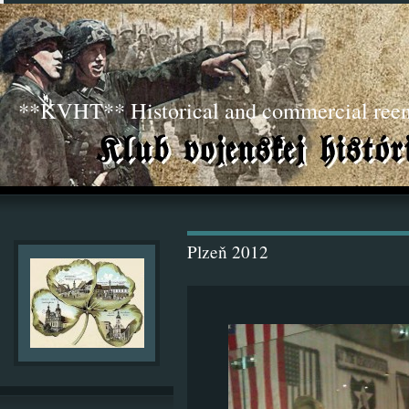
**KVHT** Historical and commercial ree
Plzeň 2012