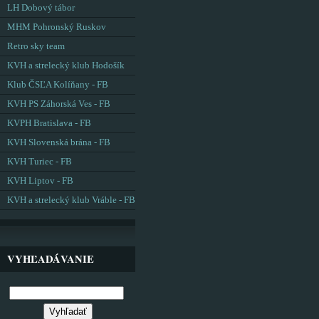
LH Dobový tábor
MHM Pohronský Ruskov
Retro sky team
KVH a strelecký klub Hodošík
Klub ČSĽA Kolíňany - FB
KVH PS Záhorská Ves - FB
KVPH Bratislava - FB
KVH Slovenská brána - FB
KVH Turiec - FB
KVH Liptov - FB
KVH a strelecký klub Vráble - FB
VYHĽADÁVANIE