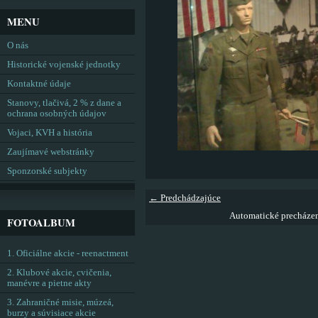
MENU
O nás
Historické vojenské jednotky
Kontaktné údaje
Stanovy, tlačivá, 2 % z dane a
ochrana osobných údajov
Vojaci, KVH a história
Zaujímavé webstránky
Sponzorské subjekty
← Predchádzajúce
Automatické precháze
FOTOALBUM
1. Oficiálne akcie - reenactment
2. Klubové akcie, cvičenia,
manévre a pietne akty
3. Zahraničné misie, múzeá,
burzy a súvisiace akcie