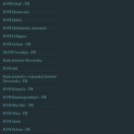
KVPH Dojč - FB
KVH Domovina
KVH Dukla
KVH Dukliansky priesmyk
KVH Feldgrau
KVH Golian - FB
SKVH Gvardija - FB
Klub histórie Slovenska
KVH Juh
Klub priateľov vojenskej histórie
Slovenska - FB
KVH Komoča - FB
KVH Krasnogvardejci - FB
KVH Mor Ho! - FB
KVH Nitra - FB
KVH Ostrô
KVH Polom - FB