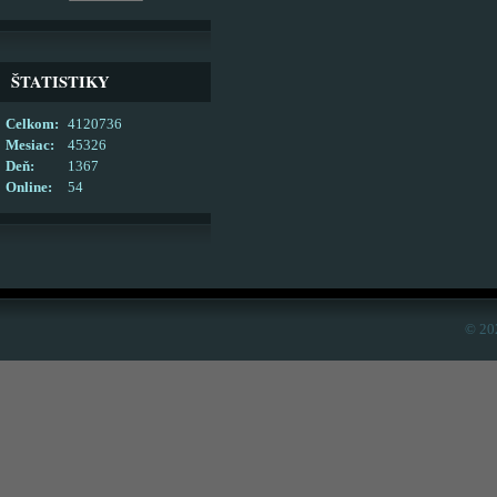
ŠTATISTIKY
Celkom:
4120736
Mesiac:
45326
Deň:
1367
Online:
54
© 20