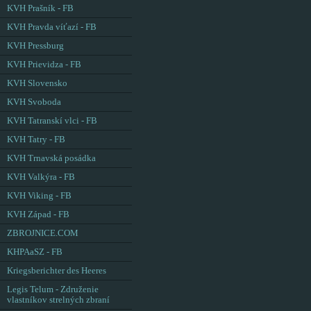
KVH Prašník - FB
KVH Pravda víťazí - FB
KVH Pressburg
KVH Prievidza - FB
KVH Slovensko
KVH Svoboda
KVH Tatranskí vlci - FB
KVH Tatry - FB
KVH Trnavská posádka
KVH Valkýra - FB
KVH Viking - FB
KVH Západ - FB
ZBROJNICE.COM
KHPAaSZ - FB
Kriegsberichter des Heeres
Legis Telum - Združenie
vlastníkov strelných zbraní