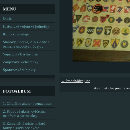
MENU
O nás
Historické vojenské jednotky
Kontaktné údaje
Stanovy, tlačivá, 2 % z dane a
ochrana osobných údajov
Vojaci, KVH a história
Zaujímavé webstránky
Sponzorské subjekty
← Predchádzajúce
Automatické precháze
FOTOALBUM
1. Oficiálne akcie - reenactment
2. Klubové akcie, cvičenia,
manévre a pietne akty
3. Zahraničné misie, múzeá,
burzy a súvisiace akcie