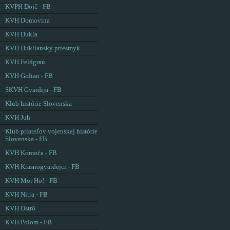
KVPH Dojč - FB
KVH Domovina
KVH Dukla
KVH Dukliansky priesmyk
KVH Feldgrau
KVH Golian - FB
SKVH Gvardija - FB
Klub histórie Slovenska
KVH Juh
Klub priateľov vojenskej histórie
Slovenska - FB
KVH Komoča - FB
KVH Krasnogvardejci - FB
KVH Mor Ho! - FB
KVH Nitra - FB
KVH Ostrô
KVH Polom - FB