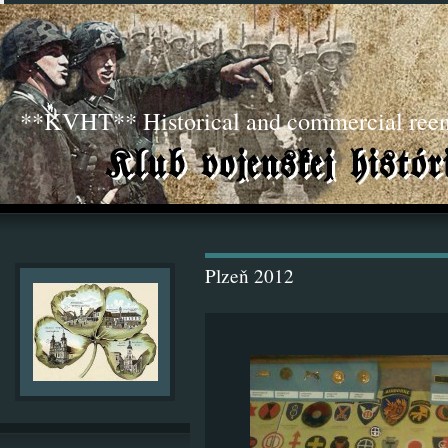
**KVHT** Historical and commercial ree
Plzeň 2012