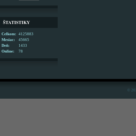
ŠTATISTIKY
Celkom:
4125883
Mesiac:
45665
Deň:
1433
Online:
78
© 20