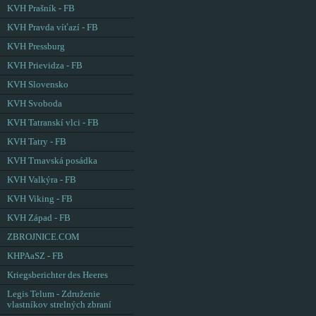
KVH Prašník - FB
KVH Pravda víťazí - FB
KVH Pressburg
KVH Prievidza - FB
KVH Slovensko
KVH Svoboda
KVH Tatranskí vlci - FB
KVH Tatry - FB
KVH Trnavská posádka
KVH Valkýra - FB
KVH Viking - FB
KVH Západ - FB
ZBROJNICE.COM
KHPAaSZ - FB
Kriegsberichter des Heeres
Legis Telum - Združenie
vlastníkov strelných zbraní