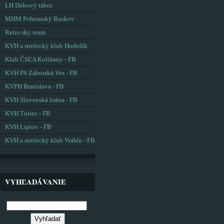
LH Dobový tábor
MHM Pohronský Ruskov
Retro sky team
KVH a strelecký klub Hodošík
Klub ČSĽA Kolíňany - FB
KVH PS Záhorská Ves - FB
KVPH Bratislava - FB
KVH Slovenská brána - FB
KVH Turiec - FB
KVH Liptov - FB
KVH a strelecký klub Vráble - FB
VYHĽADÁVANIE