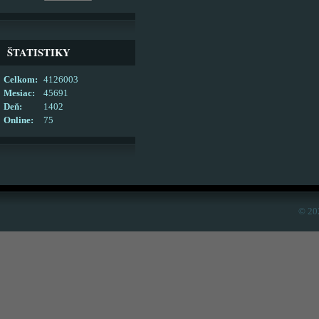
ŠTATISTIKY
Celkom:
4126003
Mesiac:
45691
Deň:
1402
Online:
75
© 20