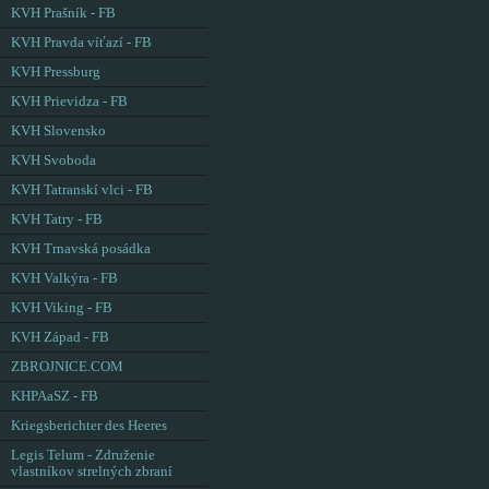
KVH Prašník - FB
KVH Pravda víťazí - FB
KVH Pressburg
KVH Prievidza - FB
KVH Slovensko
KVH Svoboda
KVH Tatranskí vlci - FB
KVH Tatry - FB
KVH Trnavská posádka
KVH Valkýra - FB
KVH Viking - FB
KVH Západ - FB
ZBROJNICE.COM
KHPAaSZ - FB
Kriegsberichter des Heeres
Legis Telum - Združenie
vlastníkov strelných zbraní