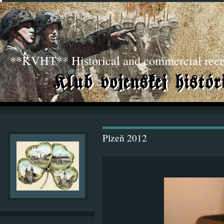
**KVHT** Historical and commercial ree
Plzeň 2012