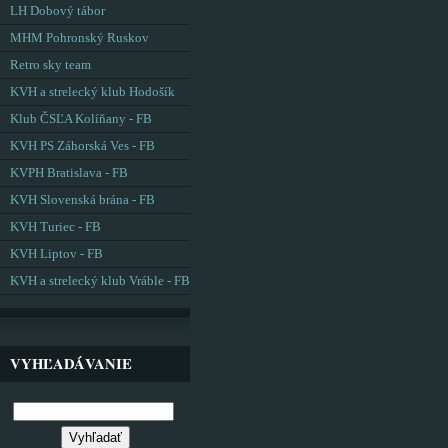
LH Dobový tábor
MHM Pohronský Ruskov
Retro sky team
KVH a strelecký klub Hodošík
Klub ČSĽA Kolíňany - FB
KVH PS Záhorská Ves - FB
KVPH Bratislava - FB
KVH Slovenská brána - FB
KVH Turiec - FB
KVH Liptov - FB
KVH a strelecký klub Vráble - FB
VYHĽADÁVANIE