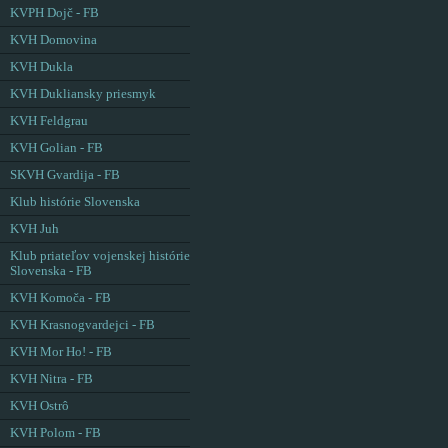
KVPH Dojč - FB
KVH Domovina
KVH Dukla
KVH Dukliansky priesmyk
KVH Feldgrau
KVH Golian - FB
SKVH Gvardija - FB
Klub histórie Slovenska
KVH Juh
Klub priateľov vojenskej histórie
Slovenska - FB
KVH Komoča - FB
KVH Krasnogvardejci - FB
KVH Mor Ho! - FB
KVH Nitra - FB
KVH Ostrô
KVH Polom - FB