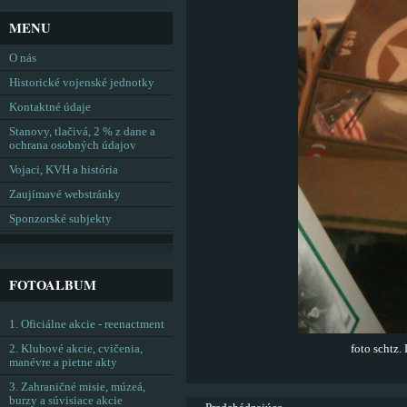
MENU
O nás
Historické vojenské jednotky
Kontaktné údaje
Stanovy, tlačivá, 2 % z dane a
ochrana osobných údajov
Vojaci, KVH a história
Zaujímavé webstránky
Sponzorské subjekty
FOTOALBUM
1. Oficiálne akcie - reenactment
2. Klubové akcie, cvičenia,
foto schtz
manévre a pietne akty
3. Zahraničné misie, múzeá,
burzy a súvisiace akcie