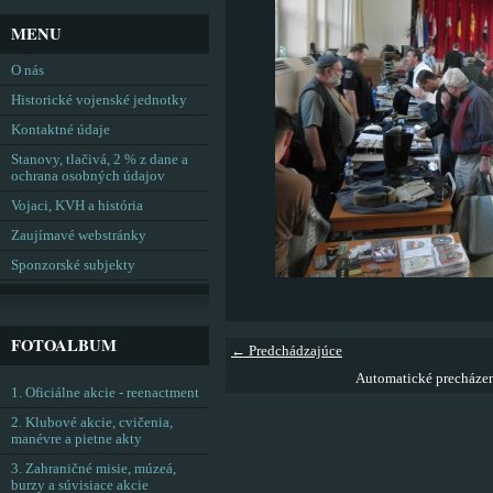
MENU
O nás
Historické vojenské jednotky
Kontaktné údaje
Stanovy, tlačivá, 2 % z dane a
ochrana osobných údajov
Vojaci, KVH a história
Zaujímavé webstránky
Sponzorské subjekty
FOTOALBUM
← Predchádzajúce
Automatické precháze
1. Oficiálne akcie - reenactment
2. Klubové akcie, cvičenia,
manévre a pietne akty
3. Zahraničné misie, múzeá,
burzy a súvisiace akcie