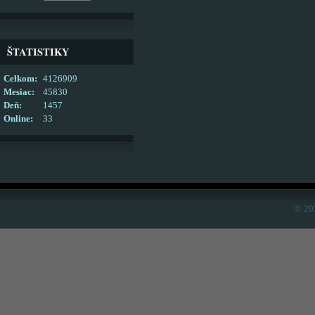
ŠTATISTIKY
Celkom:
4126909
Mesiac:
45830
Deň:
1457
Online:
33
© 20