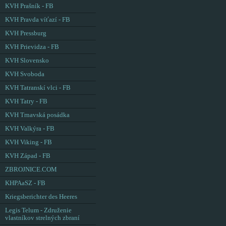
KVH Prašník - FB
KVH Pravda víťazí - FB
KVH Pressburg
KVH Prievidza - FB
KVH Slovensko
KVH Svoboda
KVH Tatranskí vlci - FB
KVH Tatry - FB
KVH Trnavská posádka
KVH Valkýra - FB
KVH Viking - FB
KVH Západ - FB
ZBROJNICE.COM
KHPAaSZ - FB
Kriegsberichter des Heeres
Legis Telum - Združenie
vlastníkov strelných zbraní