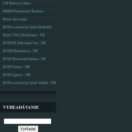
LH Dobový tábor
MHM Pohronský Ruskov
Retro sky team
KVH a strelecký klub Hodošík
Klub ČSĽA Kolíňany - FB
KVH PS Záhorská Ves - FB
KVPH Bratislava - FB
KVH Slovenská brána - FB
KVH Turiec - FB
KVH Liptov - FB
KVH a strelecký klub Vráble - FB
VYHĽADÁVANIE