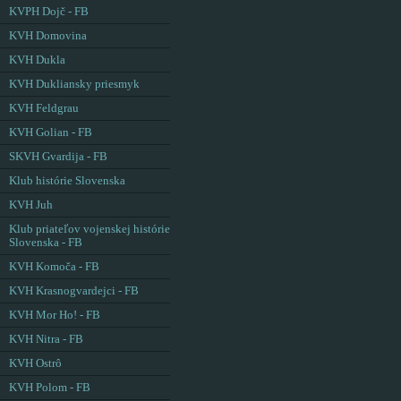
KVPH Dojč - FB
KVH Domovina
KVH Dukla
KVH Dukliansky priesmyk
KVH Feldgrau
KVH Golian - FB
SKVH Gvardija - FB
Klub histórie Slovenska
KVH Juh
Klub priateľov vojenskej histórie
Slovenska - FB
KVH Komoča - FB
KVH Krasnogvardejci - FB
KVH Mor Ho! - FB
KVH Nitra - FB
KVH Ostrô
KVH Polom - FB