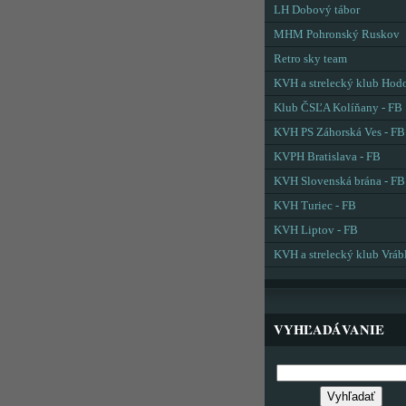
LH Dobový tábor
MHM Pohronský Ruskov
Retro sky team
KVH a strelecký klub Hod
Klub ČSĽA Kolíňany - FB
KVH PS Záhorská Ves - FB
KVPH Bratislava - FB
KVH Slovenská brána - FB
KVH Turiec - FB
KVH Liptov - FB
KVH a strelecký klub Vráb
VYHĽADÁVANIE