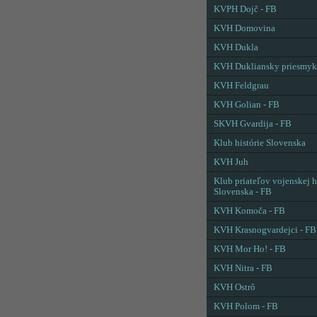
KVPH Dojč - FB
KVH Domovina
KVH Dukla
KVH Dukliansky priesmyk
KVH Feldgrau
KVH Golian - FB
SKVH Gvardija - FB
Klub histórie Slovenska
KVH Juh
Klub priateľov vojenskej h
Slovenska - FB
KVH Komoča - FB
KVH Krasnogvardejci - FB
KVH Mor Ho! - FB
KVH Nitra - FB
KVH Ostrô
KVH Polom - FB