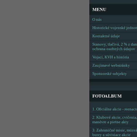
MENU
O nás
Historické vojenské jedno
Kontaktné údaje
Stanovy, tlačivá, 2 % z dan
ochrana osobných údajov
Vojaci, KVH a história
Zaujímavé webstránky
Sponzorské subjekty
FOTOALBUM
1. Oficiálne akcie - reenac
2. Klubové akcie, cvičenia
manévre a pietne akty
3. Zahraničné misie, múzeá
burzy a súvisiace akcie