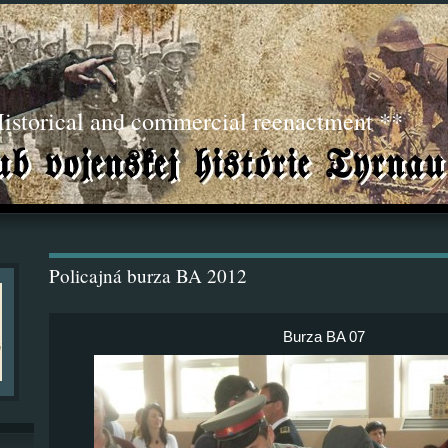
torical and commercial reenactment **
Policajná burza BA 2012
Burza BA 07