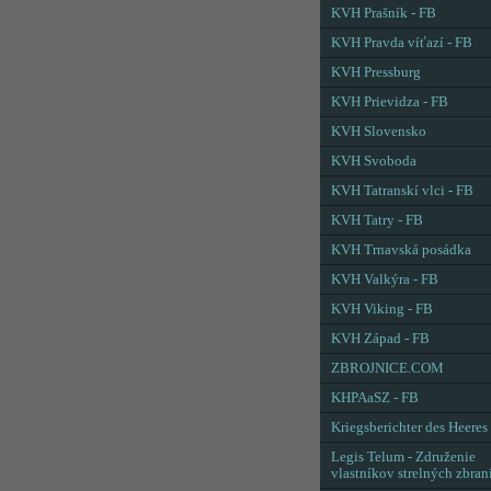
KVH Prašník - FB
KVH Pravda víťazí - FB
KVH Pressburg
KVH Prievidza - FB
KVH Slovensko
KVH Svoboda
KVH Tatranskí vlci - FB
KVH Tatry - FB
KVH Trnavská posádka
KVH Valkýra - FB
KVH Viking - FB
KVH Západ - FB
ZBROJNICE.COM
KHPAaSZ - FB
Kriegsberichter des Heeres
Legis Telum - Združenie
vlastníkov strelných zbran