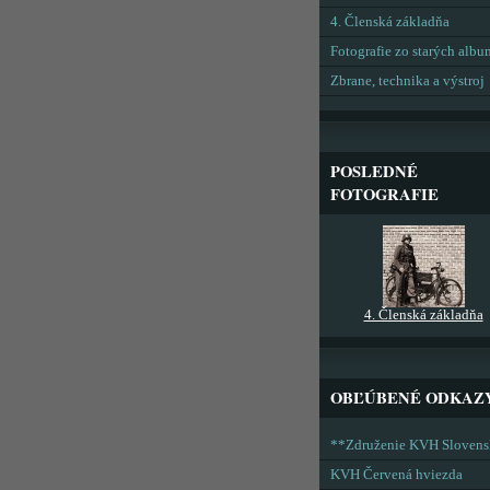
4. Členská základňa
Fotografie zo starých alb
Zbrane, technika a výstroj
POSLEDNÉ
FOTOGRAFIE
4. Členská základňa
OBĽÚBENÉ ODKAZ
**Združenie KVH Sloven
KVH Červená hviezda