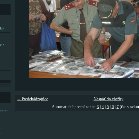
tky
e a
← Predchádzajúce
Naspäť do zložky
Automatické precházenie:
3
|
4
|
5
|
6
|
7
(čas v seku
tment
,
,