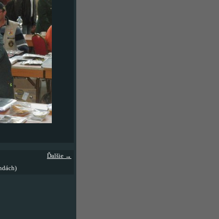
Ďalšie →
ndách)