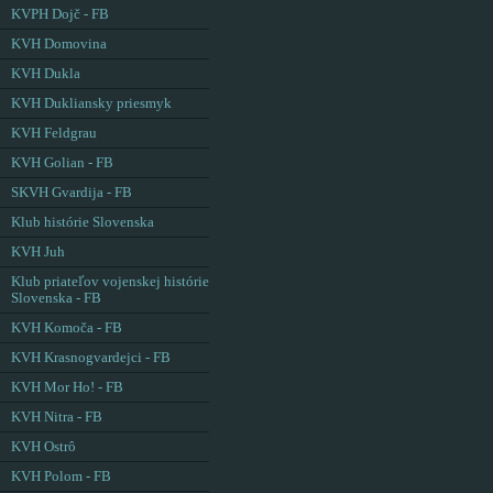
KVPH Dojč - FB
KVH Domovina
KVH Dukla
KVH Dukliansky priesmyk
KVH Feldgrau
KVH Golian - FB
SKVH Gvardija - FB
Klub histórie Slovenska
KVH Juh
Klub priateľov vojenskej histórie
Slovenska - FB
KVH Komoča - FB
KVH Krasnogvardejci - FB
KVH Mor Ho! - FB
KVH Nitra - FB
KVH Ostrô
KVH Polom - FB