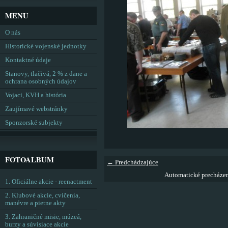
MENU
O nás
Historické vojenské jednotky
Kontaktné údaje
Stanovy, tlačivá, 2 % z dane a
ochrana osobných údajov
Vojaci, KVH a história
Zaujímavé webstránky
Sponzorské subjekty
FOTOALBUM
← Predchádzajúce
Automatické precháze
1. Oficiálne akcie - reenactment
2. Klubové akcie, cvičenia,
manévre a pietne akty
3. Zahraničné misie, múzeá,
burzy a súvisiace akcie