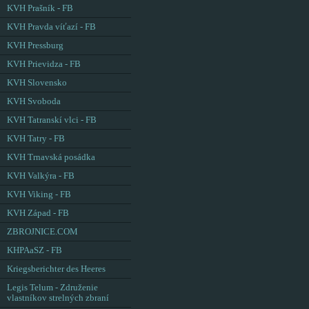
KVH Prašník - FB
KVH Pravda víťazí - FB
KVH Pressburg
KVH Prievidza - FB
KVH Slovensko
KVH Svoboda
KVH Tatranskí vlci - FB
KVH Tatry - FB
KVH Trnavská posádka
KVH Valkýra - FB
KVH Viking - FB
KVH Západ - FB
ZBROJNICE.COM
KHPAaSZ - FB
Kriegsberichter des Heeres
Legis Telum - Združenie
vlastníkov strelných zbraní