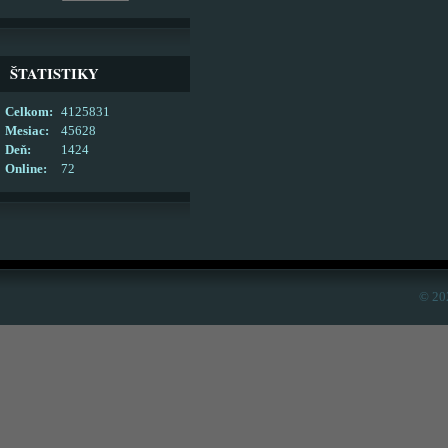
ŠTATISTIKY
Celkom:
4125831
Mesiac:
45628
Deň:
1424
Online:
72
© 20