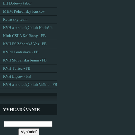
LH Dobový tábor
MHM Pohronský Ruskov
Retro sky team
KVH a strelecký klub Hodošík
Klub ČSĽA Kolíňany - FB
KVH PS Záhorská Ves - FB
KVPH Bratislava - FB
KVH Slovenská brána - FB
KVH Turiec - FB
KVH Liptov - FB
KVH a strelecký klub Vráble - FB
VYHĽADÁVANIE