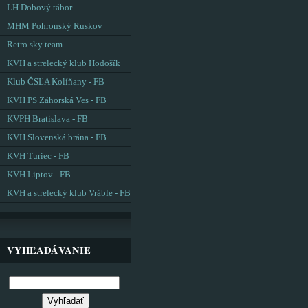
LH Dobový tábor
MHM Pohronský Ruskov
Retro sky team
KVH a strelecký klub Hodošík
Klub ČSĽA Kolíňany - FB
KVH PS Záhorská Ves - FB
KVPH Bratislava - FB
KVH Slovenská brána - FB
KVH Turiec - FB
KVH Liptov - FB
KVH a strelecký klub Vráble - FB
VYHĽADÁVANIE