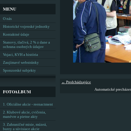
MENU
O nás
Historické vojenské jednotky
Kontaktné údaje
Stanovy, tlačivá, 2 % z dane a
ochrana osobných údajov
Vojaci, KVH a história
Zaujímavé webstránky
Sponzorské subjekty
← Predchádzajúce
Automatické precháze
FOTOALBUM
1. Oficiálne akcie - reenactment
2. Klubové akcie, cvičenia,
manévre a pietne akty
3. Zahraničné misie, múzeá,
burzy a súvisiace akcie