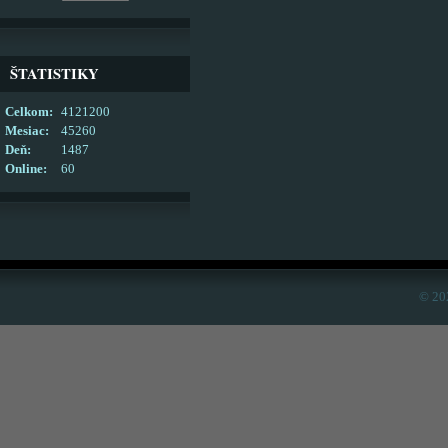
ŠTATISTIKY
Celkom:
4121200
Mesiac:
45260
Deň:
1487
Online:
60
© 20