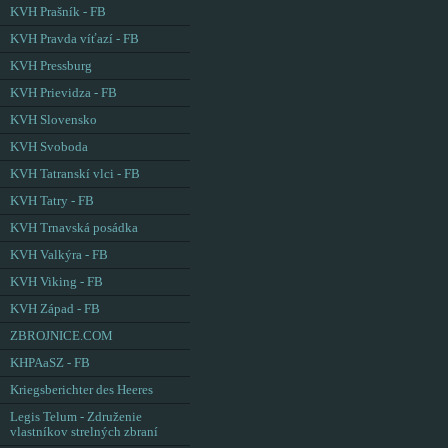
KVH Prašník - FB
KVH Pravda víťazí - FB
KVH Pressburg
KVH Prievidza - FB
KVH Slovensko
KVH Svoboda
KVH Tatranskí vlci - FB
KVH Tatry - FB
KVH Trnavská posádka
KVH Valkýra - FB
KVH Viking - FB
KVH Západ - FB
ZBROJNICE.COM
KHPAaSZ - FB
Kriegsberichter des Heeres
Legis Telum - Združenie
vlastníkov strelných zbraní