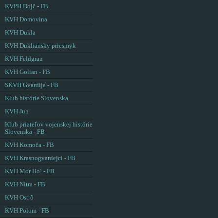
KVPH Dojč - FB
KVH Domovina
KVH Dukla
KVH Dukliansky priesmyk
KVH Feldgrau
KVH Golian - FB
SKVH Gvardija - FB
Klub histórie Slovenska
KVH Juh
Klub priateľov vojenskej histórie
Slovenska - FB
KVH Komoča - FB
KVH Krasnogvardejci - FB
KVH Mor Ho! - FB
KVH Nitra - FB
KVH Ostrô
KVH Polom - FB