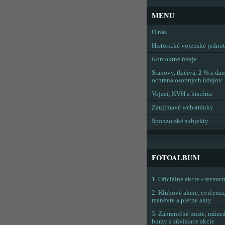
MENU
O nás
Historické vojenské jedno
Kontaktné údaje
Stanovy, tlačivá, 2 % z dan
ochrana osobných údajov
Vojaci, KVH a história
Zaujímavé webstránky
Sponzorské subjekty
FOTOALBUM
1. Oficiálne akcie - reenac
2. Klubové akcie, cvičenia
manévre a pietne akty
3. Zahraničné misie, múzeá
burzy a súvisiace akcie