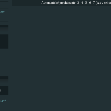
Automatické precházenie:
3
|
4
|
5
|
6
|
7
(čas v seku
umov
Y
ska**