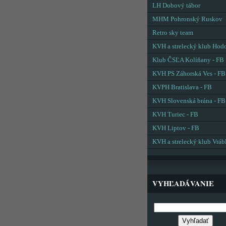
LH Dobový tábor
MHM Pohronský Ruskov
Retro sky team
KVH a strelecký klub Hod
Klub ČSĽA Kolíňany - FB
KVH PS Záhorská Ves - FB
KVPH Bratislava - FB
KVH Slovenská brána - FB
KVH Turiec - FB
KVH Liptov - FB
KVH a strelecký klub Vráb
VYHĽADÁVANIE