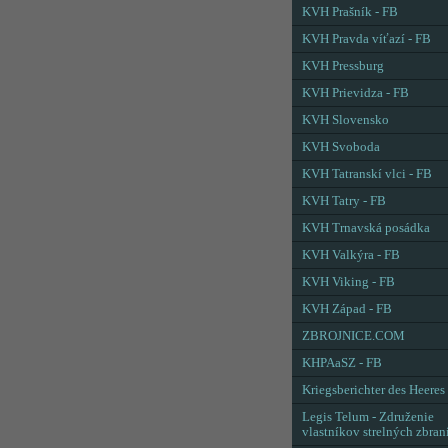
KVH Prašník - FB
KVH Pravda víťazí - FB
KVH Pressburg
KVH Prievidza - FB
KVH Slovensko
KVH Svoboda
KVH Tatranskí vlci - FB
KVH Tatry - FB
KVH Trnavská posádka
KVH Valkýra - FB
KVH Viking - FB
KVH Západ - FB
ZBROJNICE.COM
KHPAaSZ - FB
Kriegsberichter des Heeres
Legis Telum - Združenie
vlastníkov strelných zbran