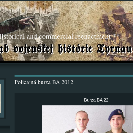
torical and commercial reenactment **
Policajná burza BA 2012
Burza BA 22