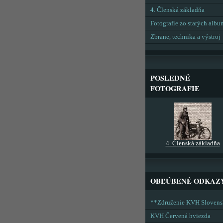
4. Členská základňa
Fotografie zo starých alb
Zbrane, technika a výstroj
POSLEDNÉ
FOTOGRAFIE
4. Členská základňa
OBĽÚBENÉ ODKAZ
**Združenie KVH Sloven
KVH Červená hviezda