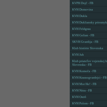
KVPH Dojč - FB
KVH Domovina
KVH Dukla
KVH Dukliansky priesmyk
KVH Feldgrau
KVH Golian - FB
SKVH Gvardija - FB
Klub histórie Slovenska
KVH Juh
Klub priateľov vojenskej h
Slovenska - FB
KVH Komoča - FB
KVH Krasnogvardejci - FB
KVH Mor Ho! - FB
KVH Nitra - FB
KVH Ostrô
KVH Polom - FB