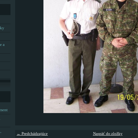
tky
e a
tment
,
,
← Predchádzajúce
Naspäť do zložky