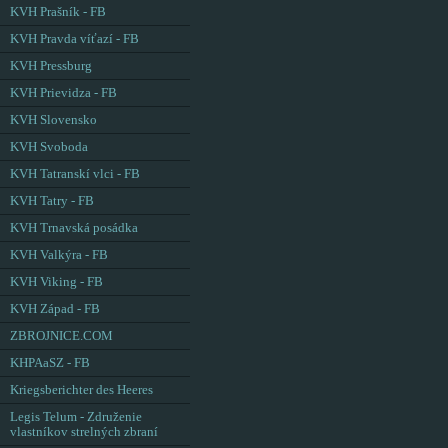
KVH Prašník - FB
KVH Pravda víťazí - FB
KVH Pressburg
KVH Prievidza - FB
KVH Slovensko
KVH Svoboda
KVH Tatranskí vlci - FB
KVH Tatry - FB
KVH Trnavská posádka
KVH Valkýra - FB
KVH Viking - FB
KVH Západ - FB
ZBROJNICE.COM
KHPAaSZ - FB
Kriegsberichter des Heeres
Legis Telum - Združenie
vlastníkov strelných zbraní