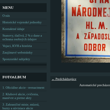
MENU
O nás
Historické vojenské jednotky
Kontaktné údaje
Stanovy, tlačivá, 2 % z dane a
ochrana osobných údajov
Vojaci, KVH a história
Zaujímavé webstránky
Sponzorské subjekty
FOTOALBUM
← Predchádzajúce
Automatické precháze
1. Oficiálne akcie - reenactment
2. Klubové akcie, cvičenia,
manévre a pietne akty
3. Zahraničné misie, múzeá,
burzy a súvisiace akcie