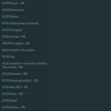
KVPH Dojč - FB
KVH Domovina
KVH Dukla
KVH Dukliansky priesmyk
KVH Feldgrau
KVH Golian - FB
SKVH Gvardija - FB
Klub histórie Slovenska
KVH Juh
Klub priateľov vojenskej histórie
Slovenska - FB
KVH Komoča - FB
KVH Krasnogvardejci - FB
KVH Mor Ho! - FB
KVH Nitra - FB
KVH Ostrô
KVH Polom - FB