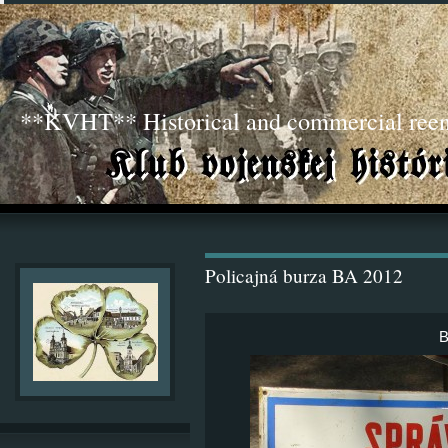
**KVHT** Historical and commercial ree
Policajná burza BA 2012
B