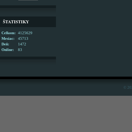
ŠTATISTIKY
Celkom:
4125629
Mesiac:
45713
Deň:
1472
Online:
83
© 20