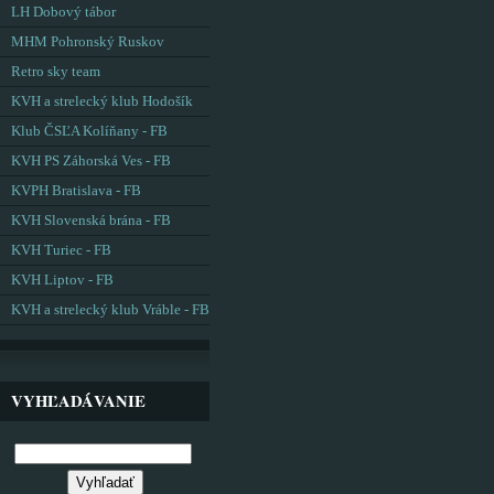
LH Dobový tábor
MHM Pohronský Ruskov
Retro sky team
KVH a strelecký klub Hodošík
Klub ČSĽA Kolíňany - FB
KVH PS Záhorská Ves - FB
KVPH Bratislava - FB
KVH Slovenská brána - FB
KVH Turiec - FB
KVH Liptov - FB
KVH a strelecký klub Vráble - FB
VYHĽADÁVANIE