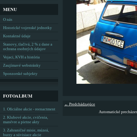
MENU
O nás
Historické vojenské jednotky
Kontaktné údaje
Stanovy, tlačivá, 2 % z dane a
ochrana osobných údajov
Vojaci, KVH a história
Zaujímavé webstránky
Sponzorské subjekty
FOTOALBUM
← Predchádzajúce
1. Oficiálne akcie - reenactment
Automatické precháze
2. Klubové akcie, cvičenia,
manévre a pietne akty
3. Zahraničné misie, múzeá,
burzy a súvisiace akcie