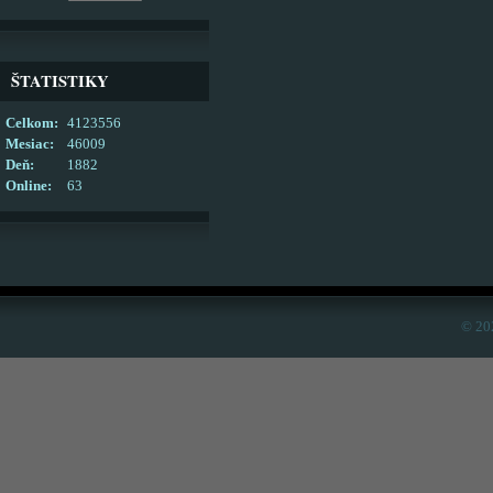
ŠTATISTIKY
Celkom:
4123556
Mesiac:
46009
Deň:
1882
Online:
63
© 20