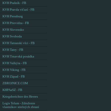
KVH Prašník - FB
KVH Pravda víťazí - FB
KVH Pressburg
KVH Prievidza - FB
KVH Slovensko
KVH Svoboda
KVH Tatranskí vlci - FB
KVH Tatry - FB
KVH Trnavská posádka
KVH Valkýra - FB
KVH Viking - FB
KVH Západ - FB
ZBROJNICE.COM
KHPAaSZ - FB
Kriegsberichter des Heeres
Legis Telum - Združenie
vlastníkov strelných zbraní