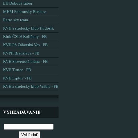
LH Dobový tábor
MHM Pohronský Ruskov
Retro sky team
KVH a strelecký klub Hodošík
Klub ČSĽA Kolíňany - FB
KVH PS Záhorská Ves - FB
KVPH Bratislava - FB
KVH Slovenská brána - FB
KVH Turiec - FB
KVH Liptov - FB
KVH a strelecký klub Vráble - FB
VYHĽADÁVANIE