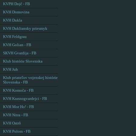
KVPH Dojč - FB
KVH Domovina
KVH Dukla
KVH Dukliansky priesmyk
KVH Feldgrau
KVH Golian - FB
SKVH Gvardija - FB
Klub histórie Slovenska
KVH Juh
Klub priateľov vojenskej histórie
Slovenska - FB
KVH Komoča - FB
KVH Krasnogvardejci - FB
KVH Mor Ho! - FB
KVH Nitra - FB
KVH Ostrô
KVH Polom - FB