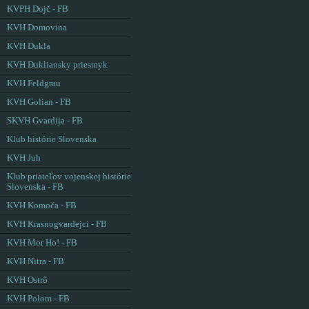
KVPH Dojč - FB
KVH Domovina
KVH Dukla
KVH Dukliansky priesmyk
KVH Feldgrau
KVH Golian - FB
SKVH Gvardija - FB
Klub histórie Slovenska
KVH Juh
Klub priateľov vojenskej histórie
Slovenska - FB
KVH Komoča - FB
KVH Krasnogvardejci - FB
KVH Mor Ho! - FB
KVH Nitra - FB
KVH Ostrô
KVH Polom - FB