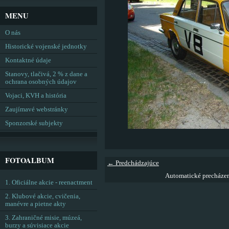
MENU
O nás
Historické vojenské jednotky
Kontaktné údaje
Stanovy, tlačivá, 2 % z dane a
ochrana osobných údajov
Vojaci, KVH a história
Zaujímavé webstránky
Sponzorské subjekty
FOTOALBUM
← Predchádzajúce
Automatické precháze
1. Oficiálne akcie - reenactment
2. Klubové akcie, cvičenia,
manévre a pietne akty
3. Zahraničné misie, múzeá,
burzy a súvisiace akcie