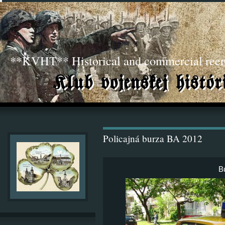
**KVHT** Historical and commercial ree
Policajná burza BA 2012
B