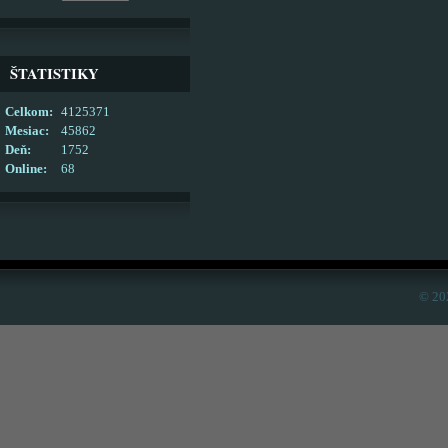
ŠTATISTIKY
Celkom:
4125371
Mesiac:
45862
Deň:
1752
Online:
68
© 20