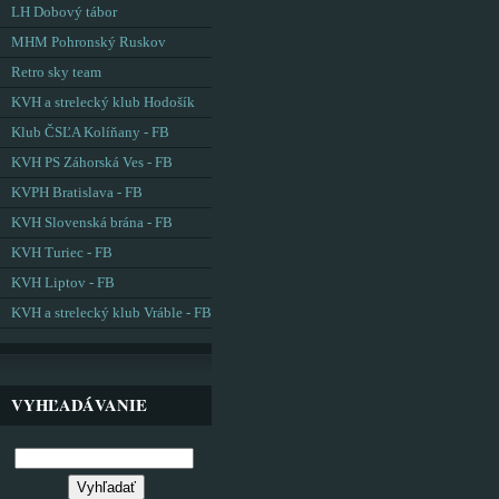
LH Dobový tábor
MHM Pohronský Ruskov
Retro sky team
KVH a strelecký klub Hodošík
Klub ČSĽA Kolíňany - FB
KVH PS Záhorská Ves - FB
KVPH Bratislava - FB
KVH Slovenská brána - FB
KVH Turiec - FB
KVH Liptov - FB
KVH a strelecký klub Vráble - FB
VYHĽADÁVANIE