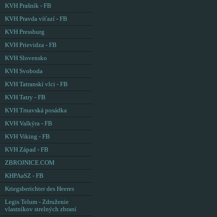
KVH Prašník - FB
KVH Pravda víťazí - FB
KVH Pressburg
KVH Prievidza - FB
KVH Slovensko
KVH Svoboda
KVH Tatranskí vlci - FB
KVH Tatry - FB
KVH Trnavská posádka
KVH Valkýra - FB
KVH Viking - FB
KVH Západ - FB
ZBROJNICE.COM
KHPAaSZ - FB
Kriegsberichter des Heeres
Legis Telum - Združenie
vlastníkov strelných zbraní