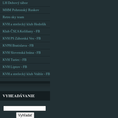
LH Dobový tábor
MHM Pohronský Ruskov
Retro sky team
KVH a strelecký klub Hodošík
Klub ČSĽA Kolíňany - FB
KVH PS Záhorská Ves - FB
KVPH Bratislava - FB
KVH Slovenská brána - FB
KVH Turiec - FB
KVH Liptov - FB
KVH a strelecký klub Vráble - FB
VYHĽADÁVANIE