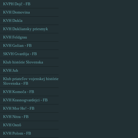
KVPH Dojč - FB
KVH Domovina
KVH Dukla
KVH Dukliansky priesmyk
KVH Feldgrau
KVH Golian - FB
SKVH Gvardija - FB
Klub histórie Slovenska
KVH Juh
Klub priateľov vojenskej histórie
Slovenska - FB
KVH Komoča - FB
KVH Krasnogvardejci - FB
KVH Mor Ho! - FB
KVH Nitra - FB
KVH Ostrô
KVH Polom - FB