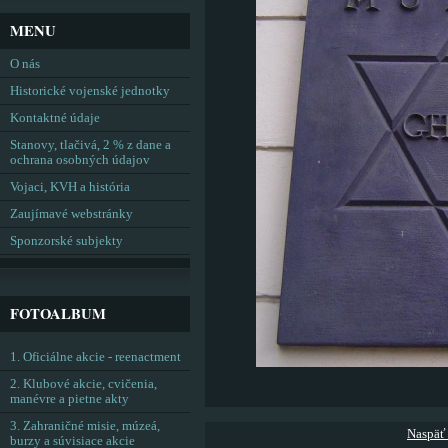
MENU
O nás
Historické vojenské jednotky
Kontaktné údaje
Stanovy, tlačivá, 2 % z dane a
ochrana osobných údajov
Vojaci, KVH a história
Zaujímavé webstránky
Sponzorské subjekty
FOTOALBUM
1. Oficiálne akcie - reenactment
2. Klubové akcie, cvičenia,
manévre a pietne akty
3. Zahraničné misie, múzeá,
Naspäť
burzy a súvisiace akcie