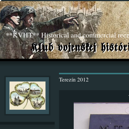
**KVHT** Historical and commercial ree
Terezín 2012