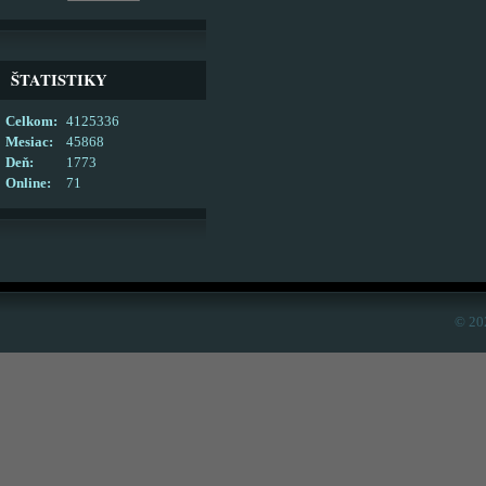
ŠTATISTIKY
Celkom:
4125336
Mesiac:
45868
Deň:
1773
Online:
71
© 20