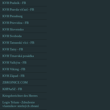
KVH Prašník - FB
KVH Pravda víťazí - FB
KVH Pressburg
KVH Prievidza - FB
KVH Slovensko
KVH Svoboda
KVH Tatranskí vlci - FB
KVH Tatry - FB
KVH Trnavská posádka
KVH Valkýra - FB
KVH Viking - FB
KVH Západ - FB
ZBROJNICE.COM
KHPAaSZ - FB
Kriegsberichter des Heeres
Legis Telum - Združenie
vlastníkov strelných zbraní