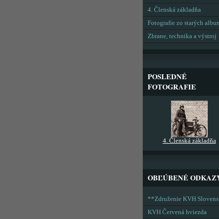
4. Členská základňa
Fotografie zo starých alb
Zbrane, technika a výstroj
POSLEDNÉ
FOTOGRAFIE
4. Členská základňa
OBĽÚBENÉ ODKAZ
**Združenie KVH Sloven
KVH Červená hviezda