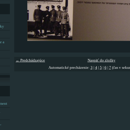
tky
e a
← Predchádzajúce
Naspäť do zložky
Automatické precházenie:
3
|
4
|
5
|
6
|
7
(čas v seku
tment
,
,