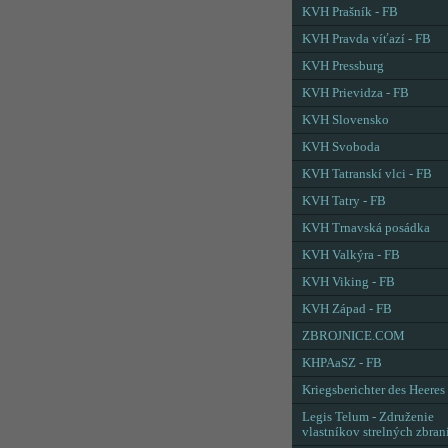
KVH Prašník - FB
KVH Pravda víťazí - FB
KVH Pressburg
KVH Prievidza - FB
KVH Slovensko
KVH Svoboda
KVH Tatranskí vlci - FB
KVH Tatry - FB
KVH Trnavská posádka
KVH Valkýra - FB
KVH Viking - FB
KVH Západ - FB
ZBROJNICE.COM
KHPAaSZ - FB
Kriegsberichter des Heeres
Legis Telum - Združenie
vlastníkov strelných zbran