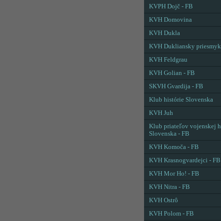
KVPH Dojč - FB
KVH Domovina
KVH Dukla
KVH Dukliansky priesmyk
KVH Feldgrau
KVH Golian - FB
SKVH Gvardija - FB
Klub histórie Slovenska
KVH Juh
Klub priateľov vojenskej h
Slovenska - FB
KVH Komoča - FB
KVH Krasnogvardejci - FB
KVH Mor Ho! - FB
KVH Nitra - FB
KVH Ostrô
KVH Polom - FB