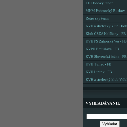
LH Dobový tábor
MHM Pohronský Ruskov
Retro sky team
KVH a strelecký klub Hod
Klub ČSĽA Kolíňany - FB
KVH PS Záhorská Ves - FB
KVPH Bratislava - FB
KVH Slovenská brána - FB
KVH Turiec - FB
KVH Liptov - FB
KVH a strelecký klub Vráb
VYHĽADÁVANIE