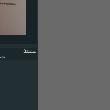
Ďalšie →
ndách)