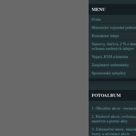
MENU
O nás
Historické vojenské jedno
Kontaktné údaje
Stanovy, tlačivá, 2 % z dan
ochrana osobných údajov
Vojaci, KVH a história
Zaujímavé webstránky
Sponzorské subjekty
FOTOALBUM
1. Oficiálne akcie - reenac
2. Klubové akcie, cvičenia
manévre a pietne akty
3. Zahraničné misie, múzeá
burzy a súvisiace akcie