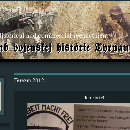
torical and commercial reenactment **
Terezín 2012
Terezín 08