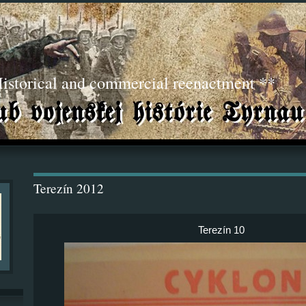
torical and commercial reenactment **
Terezín 2012
Terezín 10