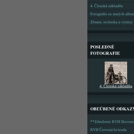
4. Členská základňa
Fotografie zo starých alb
Zbrane, technika a výstroj
POSLEDNÉ
FOTOGRAFIE
4. Členská základňa
OBĽÚBENÉ ODKAZ
**Združenie KVH Sloven
KVH Červená hviezda