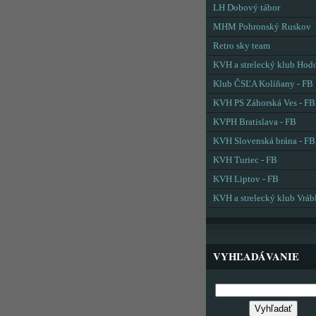
LH Dobový tábor
MHM Pohronský Ruskov
Retro sky team
KVH a strelecký klub Hod
Klub ČSĽA Kolíňany - FB
KVH PS Záhorská Ves - FB
KVPH Bratislava - FB
KVH Slovenská brána - FB
KVH Turiec - FB
KVH Liptov - FB
KVH a strelecký klub Vráb
VYHĽADÁVANIE