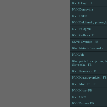
KVPH Dojč - FB
KVH Domovina
KVH Dukla
KVH Dukliansky priesmyk
KVH Feldgrau
KVH Golian - FB
SKVH Gvardija - FB
Klub histórie Slovenska
KVH Juh
Klub priateľov vojenskej h
Slovenska - FB
KVH Komoča - FB
KVH Krasnogvardejci - FB
KVH Mor Ho! - FB
KVH Nitra - FB
KVH Ostrô
KVH Polom - FB