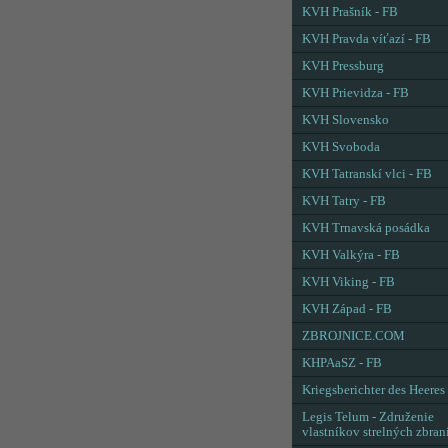
KVH Prašník - FB
KVH Pravda víťazí - FB
KVH Pressburg
KVH Prievidza - FB
KVH Slovensko
KVH Svoboda
KVH Tatranskí vlci - FB
KVH Tatry - FB
KVH Trnavská posádka
KVH Valkýra - FB
KVH Viking - FB
KVH Západ - FB
ZBROJNICE.COM
KHPAaSZ - FB
Kriegsberichter des Heeres
Legis Telum - Združenie
vlastníkov strelných zbran