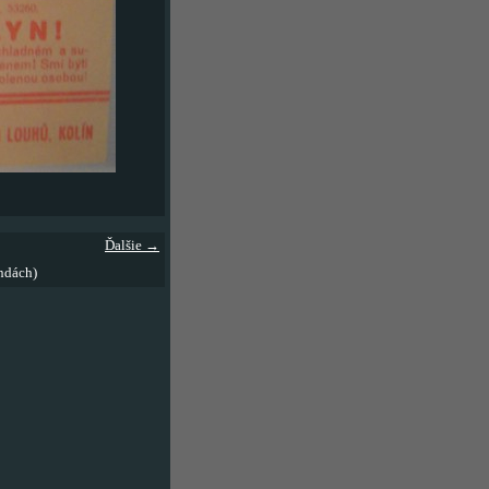
Ďalšie →
ndách)