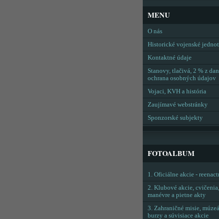
MENU
O nás
Historické vojenské jedno
Kontaktné údaje
Stanovy, tlačivá, 2 % z dan
ochrana osobných údajov
Vojaci, KVH a história
Zaujímavé webstránky
Sponzorské subjekty
FOTOALBUM
1. Oficiálne akcie - reenac
2. Klubové akcie, cvičenia
manévre a pietne akty
3. Zahraničné misie, múzeá
burzy a súvisiace akcie