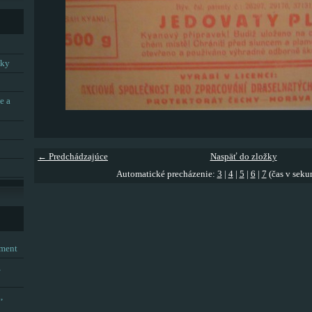
tky
e a
← Predchádzajúce
Naspäť do zložky
Automatické precházenie:
3
|
4
|
5
|
6
|
7
(čas v seku
tment
,
,