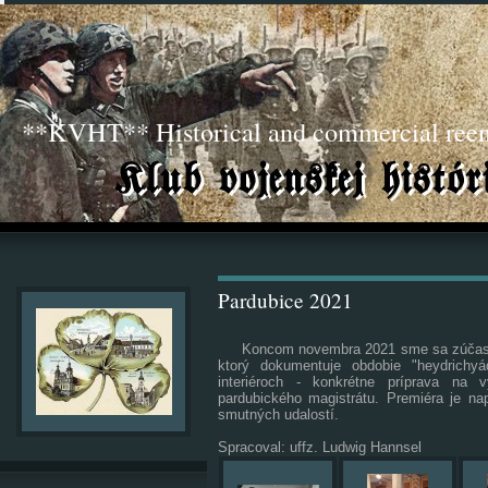
**KVHT** Historical and commercial ree
Pardubice 2021
Koncom novembra 2021 sme sa zúčastni
ktorý dokumentuje obdobie "heydrichyá
interiéroch - konkrétne príprava na 
pardubického magistrátu. Premiéra je na
smutných udalostí.
Spracoval: uffz. Ludwig Hannsel