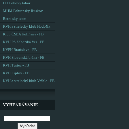
LH Dobový tábor
MHM Pohronský Ruskov
Retro sky team
KVH a strelecký klub Hodošík
Klub ČSĽA Kolíňany - FB
KVH PS Záhorská Ves - FB
KVPH Bratislava - FB
KVH Slovenská brána - FB
KVH Turiec - FB
KVH Liptov - FB
KVH a strelecký klub Vráble - FB
VYHĽADÁVANIE