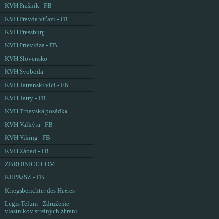
KVH Prašník - FB
KVH Pravda víťazí - FB
KVH Pressburg
KVH Prievidza - FB
KVH Slovensko
KVH Svoboda
KVH Tatranskí vlci - FB
KVH Tatry - FB
KVH Trnavská posádka
KVH Valkýra - FB
KVH Viking - FB
KVH Západ - FB
ZBROJNICE.COM
KHPAaSZ - FB
Kriegsberichter des Heeres
Legis Telum - Združenie
vlastníkov strelných zbraní