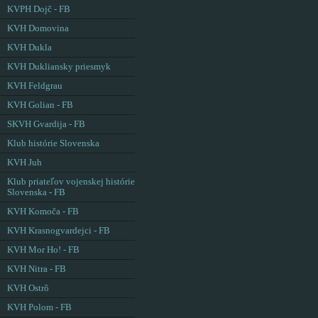
KVPH Dojč - FB
KVH Domovina
KVH Dukla
KVH Dukliansky priesmyk
KVH Feldgrau
KVH Golian - FB
SKVH Gvardija - FB
Klub histórie Slovenska
KVH Juh
Klub priateľov vojenskej histórie
Slovenska - FB
KVH Komoča - FB
KVH Krasnogvardejci - FB
KVH Mor Ho! - FB
KVH Nitra - FB
KVH Ostrô
KVH Polom - FB