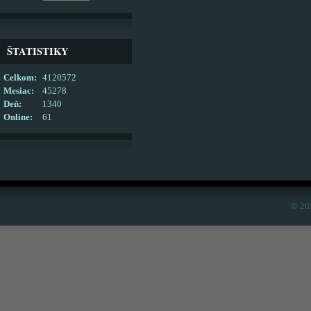
ŠTATISTIKY
Celkom:
4120572
Mesiac:
45278
Deň:
1340
Online:
61
© 20