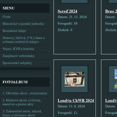
MENU
Sereď 2024
Brno 
O nás
Datum:
21. 11. 2024
Datum:
Fotografií:
18
Fotograf
Historické vojenské jednotky
Zložiek:
0
Zložiek
Kontaktné údaje
Stanovy, tlačivá, 2 % z dane a
ochrana osobných údajov
Vojaci, KVH a história
Zaujímavé webstránky
Sponzorské subjekty
FOTOALBUM
1. Oficiálne akcie - reenactment
Londýn ChWR 2024
Londý
2. Klubové akcie, cvičenia,
manévre a pietne akty
Datum:
11. 6. 2024
Datum:
3. Zahraničné misie, múzeá,
Fotografií:
12
Fotograf
burzy a súvisiace akcie