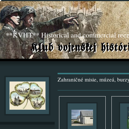
**KVHT** Historical and commercial ree
Zahraničné misie, múzeá, burzy