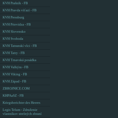
KVH Prašník - FB
KVH Pravda víťazí - FB
KVH Pressburg
KVH Prievidza - FB
KVH Slovensko
KVH Svoboda
KVH Tatranskí vlci - FB
KVH Tatry - FB
KVH Trnavská posádka
KVH Valkýra - FB
KVH Viking - FB
KVH Západ - FB
ZBROJNICE.COM
KHPAaSZ - FB
Kriegsberichter des Heeres
Legis Telum - Združenie
vlastníkov strelných zbraní