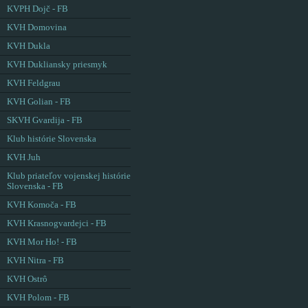
KVPH Dojč - FB
KVH Domovina
KVH Dukla
KVH Dukliansky priesmyk
KVH Feldgrau
KVH Golian - FB
SKVH Gvardija - FB
Klub histórie Slovenska
KVH Juh
Klub priateľov vojenskej histórie
Slovenska - FB
KVH Komoča - FB
KVH Krasnogvardejci - FB
KVH Mor Ho! - FB
KVH Nitra - FB
KVH Ostrô
KVH Polom - FB