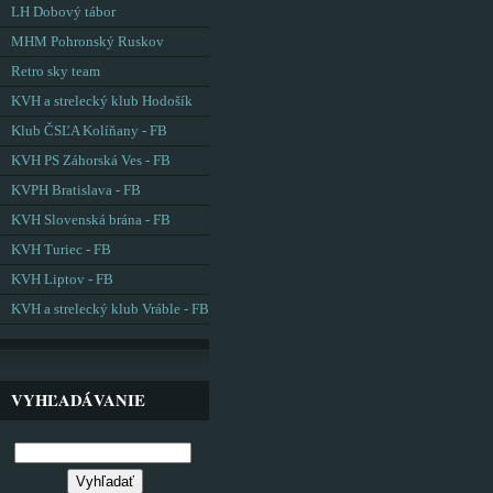
LH Dobový tábor
MHM Pohronský Ruskov
Retro sky team
KVH a strelecký klub Hodošík
Klub ČSĽA Kolíňany - FB
KVH PS Záhorská Ves - FB
KVPH Bratislava - FB
KVH Slovenská brána - FB
KVH Turiec - FB
KVH Liptov - FB
KVH a strelecký klub Vráble - FB
VYHĽADÁVANIE