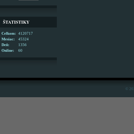
ŠTATISTIKY
Celkom:
4120717
Mesiac:
45324
Deň:
1356
Online:
60
© 20