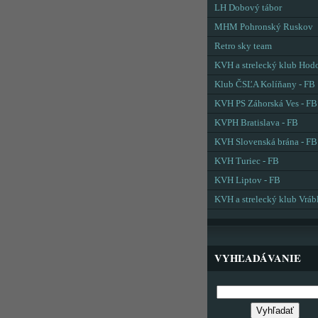
LH Dobový tábor
MHM Pohronský Ruskov
Retro sky team
KVH a strelecký klub Hod
Klub ČSĽA Kolíňany - FB
KVH PS Záhorská Ves - FB
KVPH Bratislava - FB
KVH Slovenská brána - FB
KVH Turiec - FB
KVH Liptov - FB
KVH a strelecký klub Vráb
VYHĽADÁVANIE