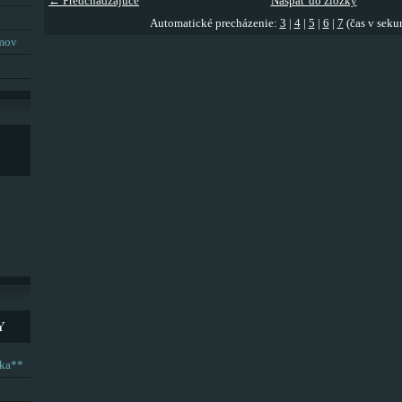
← Predchádzajúce
Naspäť do zložky
Automatické precházenie:
3
|
4
|
5
|
6
|
7
(čas v seku
umov
Y
ska**