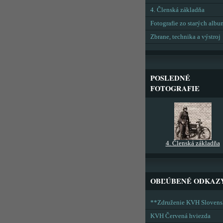
4. Členská základňa
Fotografie zo starých alb
Zbrane, technika a výstroj
POSLEDNÉ
FOTOGRAFIE
4. Členská základňa
OBĽÚBENÉ ODKAZ
**Združenie KVH Sloven
KVH Červená hviezda