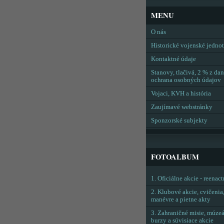
MENU
O nás
Historické vojenské jedno
Kontaktné údaje
Stanovy, tlačivá, 2 % z dan
ochrana osobných údajov
Vojaci, KVH a história
Zaujímavé webstránky
Sponzorské subjekty
FOTOALBUM
1. Oficiálne akcie - reenac
2. Klubové akcie, cvičenia
manévre a pietne akty
3. Zahraničné misie, múzeá
burzy a súvisiace akcie