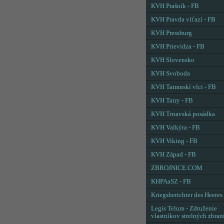
KVH Prašník - FB
KVH Pravda víťazí - FB
KVH Pressburg
KVH Prievidza - FB
KVH Slovensko
KVH Svoboda
KVH Tatranskí vlci - FB
KVH Tatry - FB
KVH Trnavská posádka
KVH Valkýra - FB
KVH Viking - FB
KVH Západ - FB
ZBROJNICE.COM
KHPAaSZ - FB
Kriegsberichter des Heeres
Legis Telum - Združenie
vlastníkov strelných zbran