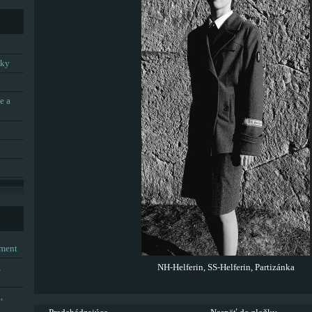
tky
e a
tment
,
NH-Helferin, SS-Helferin, Partizánka
,