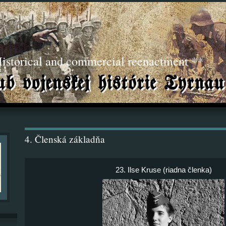
torical and commercial reenactment **
4. Členská základňa
23. Ilse Kruse (riadna členka)