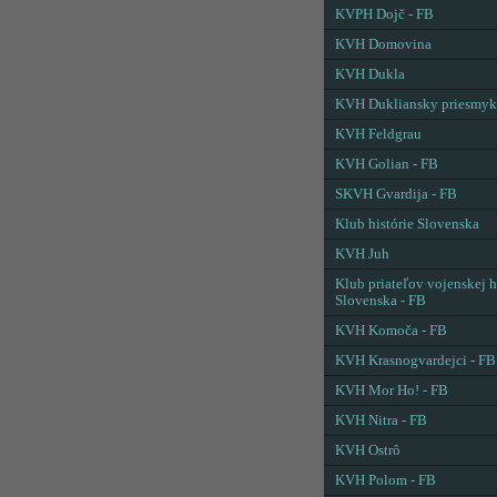
KVPH Dojč - FB
KVH Domovina
KVH Dukla
KVH Dukliansky priesmyk
KVH Feldgrau
KVH Golian - FB
SKVH Gvardija - FB
Klub histórie Slovenska
KVH Juh
Klub priateľov vojenskej h
Slovenska - FB
KVH Komoča - FB
KVH Krasnogvardejci - FB
KVH Mor Ho! - FB
KVH Nitra - FB
KVH Ostrô
KVH Polom - FB