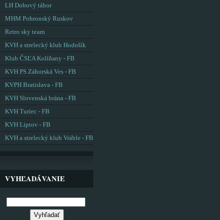
LH Dobový tábor
MHM Pohronský Ruskov
Retro sky team
KVH a strelecký klub Hodošík
Klub ČSĽA Kolíňany - FB
KVH PS Záhorská Ves - FB
KVPH Bratislava - FB
KVH Slovenská brána - FB
KVH Turiec - FB
KVH Liptov - FB
KVH a strelecký klub Vráble - FB
VYHĽADÁVANIE