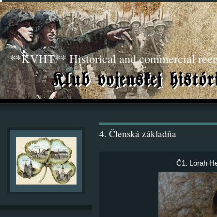
**KVHT** Historical and commercial ree
4. Členská základňa
Č1. Lorah He