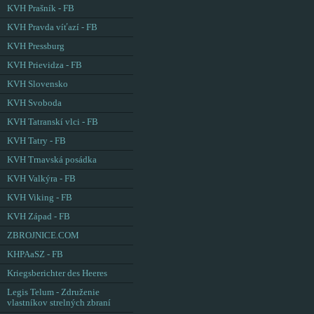
KVH Prašník - FB
KVH Pravda víťazí - FB
KVH Pressburg
KVH Prievidza - FB
KVH Slovensko
KVH Svoboda
KVH Tatranskí vlci - FB
KVH Tatry - FB
KVH Trnavská posádka
KVH Valkýra - FB
KVH Viking - FB
KVH Západ - FB
ZBROJNICE.COM
KHPAaSZ - FB
Kriegsberichter des Heeres
Legis Telum - Združenie
vlastníkov strelných zbraní