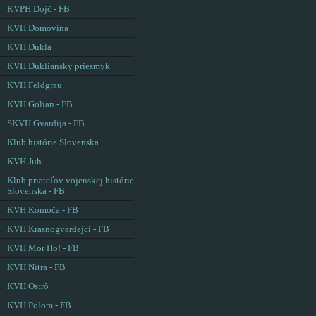
KVPH Dojč - FB
KVH Domovina
KVH Dukla
KVH Dukliansky priesmyk
KVH Feldgrau
KVH Golian - FB
SKVH Gvardija - FB
Klub histórie Slovenska
KVH Juh
Klub priateľov vojenskej histórie
Slovenska - FB
KVH Komoča - FB
KVH Krasnogvardejci - FB
KVH Mor Ho! - FB
KVH Nitra - FB
KVH Ostrô
KVH Polom - FB