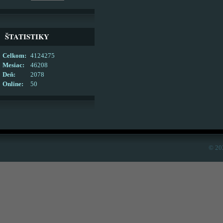
ŠTATISTIKY
Celkom:
4124275
Mesiac:
46208
Deň:
2078
Online:
50
© 20