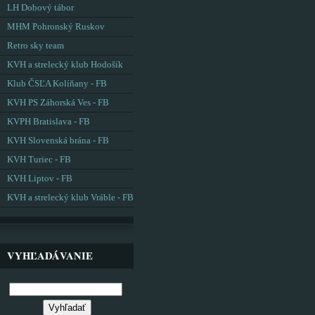
LH Dobový tábor
MHM Pohronský Ruskov
Retro sky team
KVH a strelecký klub Hodošík
Klub ČSĽA Kolíňany - FB
KVH PS Záhorská Ves - FB
KVPH Bratislava - FB
KVH Slovenská brána - FB
KVH Turiec - FB
KVH Liptov - FB
KVH a strelecký klub Vráble - FB
VYHĽADÁVANIE