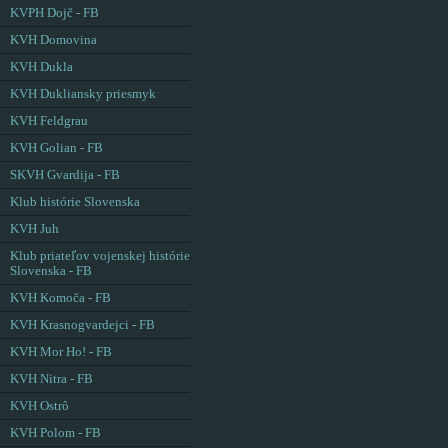
KVPH Dojč - FB
KVH Domovina
KVH Dukla
KVH Dukliansky priesmyk
KVH Feldgrau
KVH Golian - FB
SKVH Gvardija - FB
Klub histórie Slovenska
KVH Juh
Klub priateľov vojenskej histórie
Slovenska - FB
KVH Komoča - FB
KVH Krasnogvardejci - FB
KVH Mor Ho! - FB
KVH Nitra - FB
KVH Ostrô
KVH Polom - FB