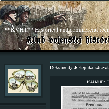
**KVHT** Historical and commercial ree
Dokumenty dôstojníka zdravot
1944 MUDr. Ch