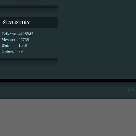
ŠTATISTIKY
Celkom:
4125545
Mesiac:
45739
Deň:
1548
Online:
79
© 20