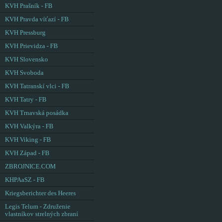
KVH Prašník - FB
KVH Pravda víťazí - FB
KVH Pressburg
KVH Prievidza - FB
KVH Slovensko
KVH Svoboda
KVH Tatranskí vlci - FB
KVH Tatry - FB
KVH Trnavská posádka
KVH Valkýra - FB
KVH Viking - FB
KVH Západ - FB
ZBROJNICE.COM
KHPAaSZ - FB
Kriegsberichter des Heeres
Legis Telum - Združenie
vlastníkov strelných zbraní