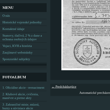
MENU
O nás
Historické vojenské jednotky
Kontaktné údaje
Stanovy, tlačivá, 2 % z dane a
ochrana osobných údajov
Vojaci, KVH a história
Zaujímavé webstránky
Sponzorské subjekty
FOTOALBUM
← Predchádzajúce
1. Oficiálne akcie - reenactment
Automatické precháze
2. Klubové akcie, cvičenia,
manévre a pietne akty
3. Zahraničné misie, múzeá,
burzy a súvisiace akcie