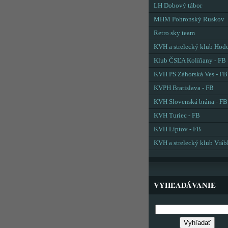
LH Dobový tábor
MHM Pohronský Ruskov
Retro sky team
KVH a strelecký klub Hod
Klub ČSĽA Kolíňany - FB
KVH PS Záhorská Ves - FB
KVPH Bratislava - FB
KVH Slovenská brána - FB
KVH Turiec - FB
KVH Liptov - FB
KVH a strelecký klub Vráb
VYHĽADÁVANIE