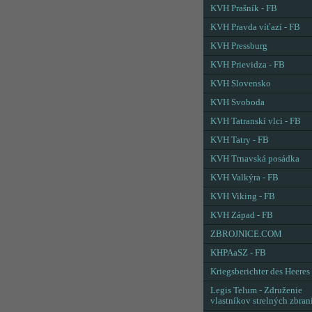
KVH Prašník - FB
KVH Pravda víťazí - FB
KVH Pressburg
KVH Prievidza - FB
KVH Slovensko
KVH Svoboda
KVH Tatranskí vlci - FB
KVH Tatry - FB
KVH Trnavská posádka
KVH Valkýra - FB
KVH Viking - FB
KVH Západ - FB
ZBROJNICE.COM
KHPAaSZ - FB
Kriegsberichter des Heeres
Legis Telum - Združenie
vlastníkov strelných zbran