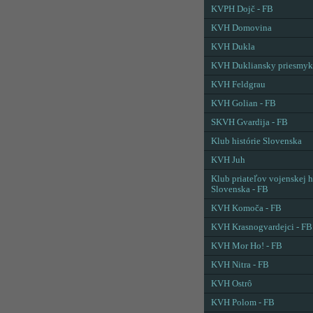
KVPH Dojč - FB
KVH Domovina
KVH Dukla
KVH Dukliansky priesmyk
KVH Feldgrau
KVH Golian - FB
SKVH Gvardija - FB
Klub histórie Slovenska
KVH Juh
Klub priateľov vojenskej h
Slovenska - FB
KVH Komoča - FB
KVH Krasnogvardejci - FB
KVH Mor Ho! - FB
KVH Nitra - FB
KVH Ostrô
KVH Polom - FB