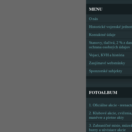
MENU
O nás
Historické vojenské jedno
Kontaktné údaje
Stanovy, tlačivá, 2 % z dan
ochrana osobných údajov
Vojaci, KVH a história
Zaujímavé webstránky
Sponzorské subjekty
FOTOALBUM
1. Oficiálne akcie - reenac
2. Klubové akcie, cvičenia
manévre a pietne akty
3. Zahraničné misie, múzeá
burzy a súvisiace akcie