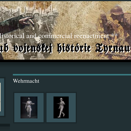
torical and commercial reenactment **
Wehrmacht