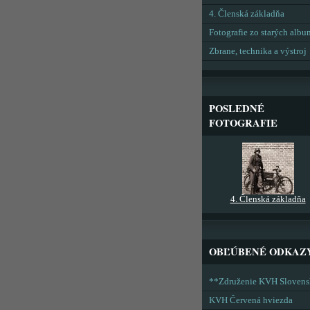
4. Členská základňa
Fotografie zo starých alb
Zbrane, technika a výstroj
POSLEDNÉ
FOTOGRAFIE
4. Členská základňa
OBĽÚBENÉ ODKAZ
**Združenie KVH Sloven
KVH Červená hviezda