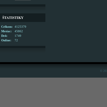
ŠTATISTIKY
Celkom:
4125379
Mesiac:
45862
Deň:
1749
Online:
72
© 20