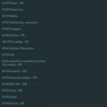
KVPH Dojč - FB
KVH Domovina
KVH Dukla
KVH Dukliansky priesmyk
KVH Feldgrau
KVH Golian - FB
SKVH Gvardija - FB
Klub histórie Slovenska
KVH Juh
Klub priateľov vojenskej histórie
Slovenska - FB
KVH Komoča - FB
KVH Krasnogvardejci - FB
KVH Mor Ho! - FB
KVH Nitra - FB
KVH Ostrô
KVH Polom - FB