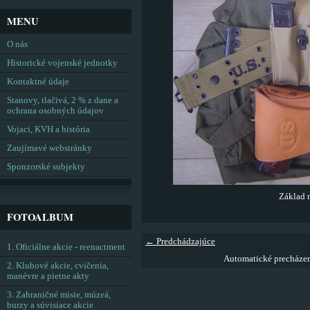
MENU
O nás
Historické vojenské jednotky
Kontaktné údaje
Stanovy, tlačivá, 2 % z dane a
ochrana osobných údajov
Vojaci, KVH a história
Zaujímavé webstránky
Sponzorské subjekty
Základ 
FOTOALBUM
← Predchádzajúce
1. Oficiálne akcie - reenactment
Automatické precháze
2. Klubové akcie, cvičenia,
manévre a pietne akty
3. Zahraničné misie, múzeá,
burzy a súvisiace akcie