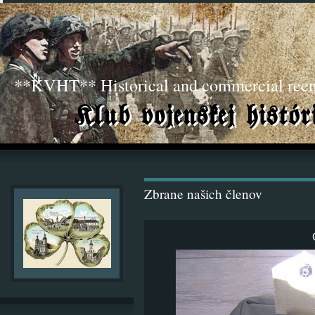
**KVHT** Historical and commercial ree
Zbrane našich členov