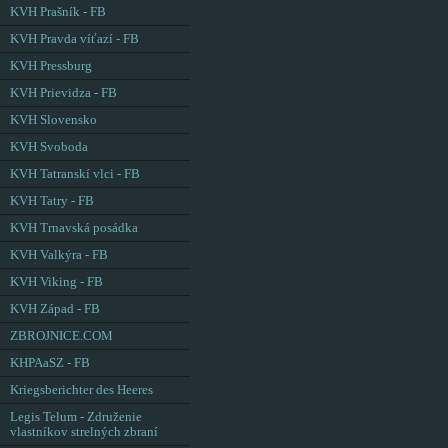
KVH Prašník - FB
KVH Pravda víťazí - FB
KVH Pressburg
KVH Prievidza - FB
KVH Slovensko
KVH Svoboda
KVH Tatranskí vlci - FB
KVH Tatry - FB
KVH Trnavská posádka
KVH Valkýra - FB
KVH Viking - FB
KVH Západ - FB
ZBROJNICE.COM
KHPAaSZ - FB
Kriegsberichter des Heeres
Legis Telum - Združenie
vlastníkov strelných zbraní