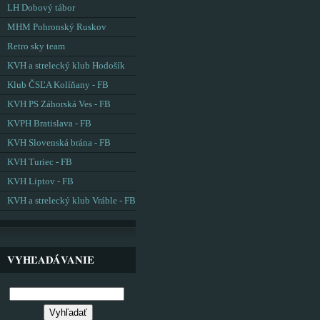
LH Dobový tábor
MHM Pohronský Ruskov
Retro sky team
KVH a strelecký klub Hodošík
Klub ČSĽA Kolíňany - FB
KVH PS Záhorská Ves - FB
KVPH Bratislava - FB
KVH Slovenská brána - FB
KVH Turiec - FB
KVH Liptov - FB
KVH a strelecký klub Vráble - FB
VYHĽADÁVANIE