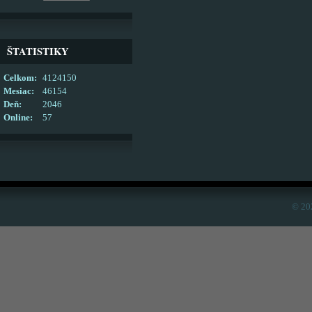
ŠTATISTIKY
Celkom:
4124150
Mesiac:
46154
Deň:
2046
Online:
57
© 20