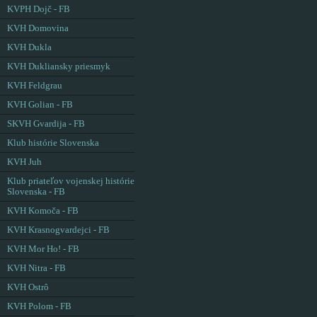
KVPH Dojč - FB
KVH Domovina
KVH Dukla
KVH Dukliansky priesmyk
KVH Feldgrau
KVH Golian - FB
SKVH Gvardija - FB
Klub histórie Slovenska
KVH Juh
Klub priateľov vojenskej histórie
Slovenska - FB
KVH Komoča - FB
KVH Krasnogvardejci - FB
KVH Mor Ho! - FB
KVH Nitra - FB
KVH Ostrô
KVH Polom - FB