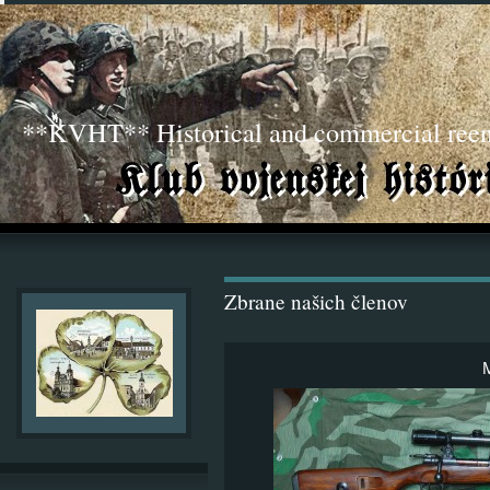
**KVHT** Historical and commercial ree
Zbrane našich členov