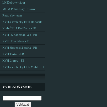
LH Dobový tábor
MHM Pohronský Ruskov
Retro sky team
KVH a strelecký klub Hodošík
Klub ČSĽA Kolíňany - FB
KVH PS Záhorská Ves - FB
KVPH Bratislava - FB
KVH Slovenská brána - FB
KVH Turiec - FB
KVH Liptov - FB
KVH a strelecký klub Vráble - FB
VYHĽADÁVANIE