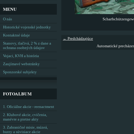
MENU
O nás
Scharfschützengewe
Historické vojenské jednotky
Kontaktné údaje
← Predchádzajúce
Stanovy, tlačivá, 2 % z dane a
Automatické precháze
ochrana osobných údajov
Vojaci, KVH a história
Zaujímavé webstránky
Sponzorské subjekty
FOTOALBUM
1. Oficiálne akcie - reenactment
2. Klubové akcie, cvičenia,
manévre a pietne akty
3. Zahraničné misie, múzeá,
burzy a súvisiace akcie