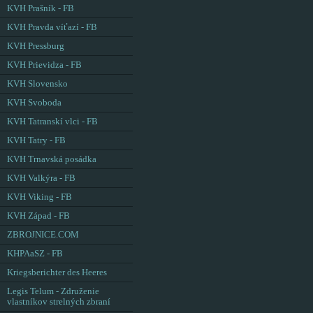
KVH Prašník - FB
KVH Pravda víťazí - FB
KVH Pressburg
KVH Prievidza - FB
KVH Slovensko
KVH Svoboda
KVH Tatranskí vlci - FB
KVH Tatry - FB
KVH Trnavská posádka
KVH Valkýra - FB
KVH Viking - FB
KVH Západ - FB
ZBROJNICE.COM
KHPAaSZ - FB
Kriegsberichter des Heeres
Legis Telum - Združenie
vlastníkov strelných zbraní