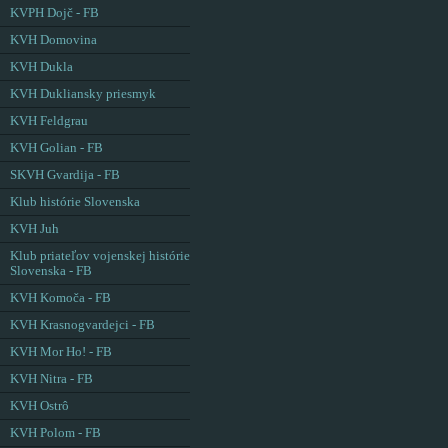
KVPH Dojč - FB
KVH Domovina
KVH Dukla
KVH Dukliansky priesmyk
KVH Feldgrau
KVH Golian - FB
SKVH Gvardija - FB
Klub histórie Slovenska
KVH Juh
Klub priateľov vojenskej histórie
Slovenska - FB
KVH Komoča - FB
KVH Krasnogvardejci - FB
KVH Mor Ho! - FB
KVH Nitra - FB
KVH Ostrô
KVH Polom - FB