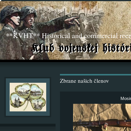
**KVHT** Historical and commercial ree
Zbrane našich členov
Mosi