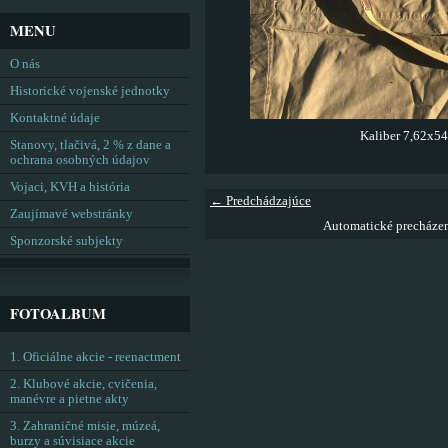
MENU
O nás
Historické vojenské jednotky
Kontaktné údaje
Kaliber 7,62x54
Stanovy, tlačivá, 2 % z dane a
ochrana osobných údajov
Vojaci, KVH a história
← Predchádzajúce
Zaujímavé webstránky
Automatické precháze
Sponzorské subjekty
FOTOALBUM
1. Oficiálne akcie - reenactment
2. Klubové akcie, cvičenia,
manévre a pietne akty
3. Zahraničné misie, múzeá,
burzy a súvisiace akcie