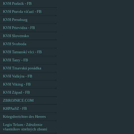
KVH Prašník - FB
KVH Pravda víťazí - FB
KVH Pressburg
KVH Prievidza - FB
KVH Slovensko
KVH Svoboda
KVH Tatranskí vlci - FB
KVH Tatry - FB
KVH Trnavská posádka
KVH Valkýra - FB
KVH Viking - FB
KVH Západ - FB
ZBROJNICE.COM
KHPAaSZ - FB
Kriegsberichter des Heeres
Legis Telum - Združenie
vlastníkov strelných zbraní