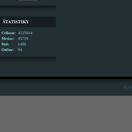
ŠTATISTIKY
Celkom:
4125614
Mesiac:
45719
Deň:
1496
Online:
94
© 20