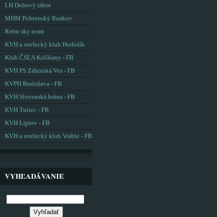
LH Dobový tábor
MHM Pohronský Ruskov
Retro sky team
KVH a strelecký klub Hodošík
Klub ČSĽA Kolíňany - FB
KVH PS Záhorská Ves - FB
KVPH Bratislava - FB
KVH Slovenská brána - FB
KVH Turiec - FB
KVH Liptov - FB
KVH a strelecký klub Vráble - FB
VYHĽADÁVANIE