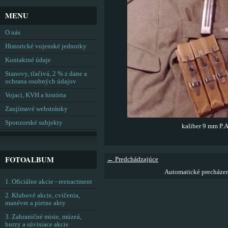
MENU
O nás
Historické vojenské jednotky
Kontaktné údaje
Stanovy, tlačivá, 2 % z dane a
ochrana osobných údajov
Vojaci, KVH a história
Zaujímavé webstránky
Sponzorské subjekty
kaliber 9 mm P.
FOTOALBUM
← Predchádzajúce
Automatické precháze
1. Oficiálne akcie - reenactment
2. Klubové akcie, cvičenia,
manévre a pietne akty
3. Zahraničné misie, múzeá,
burzy a súvisiace akcie