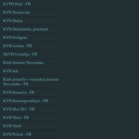
KVPH Dojč - FB
KVH Domovina
KVH Dukla
KVH Dukliansky priesmyk
KVH Feldgrau
KVH Golian - FB
SKVH Gvardija - FB
Klub histórie Slovenska
KVH Juh
Klub priateľov vojenskej histórie
Slovenska - FB
KVH Komoča - FB
KVH Krasnogvardejci - FB
KVH Mor Ho! - FB
KVH Nitra - FB
KVH Ostrô
KVH Polom - FB