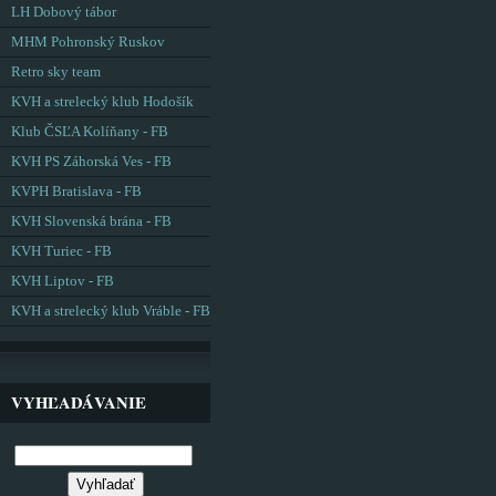
LH Dobový tábor
MHM Pohronský Ruskov
Retro sky team
KVH a strelecký klub Hodošík
Klub ČSĽA Kolíňany - FB
KVH PS Záhorská Ves - FB
KVPH Bratislava - FB
KVH Slovenská brána - FB
KVH Turiec - FB
KVH Liptov - FB
KVH a strelecký klub Vráble - FB
VYHĽADÁVANIE