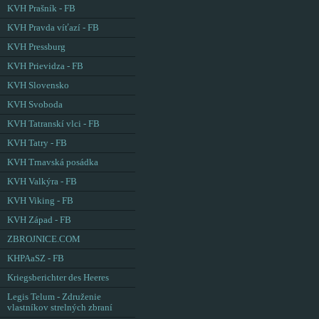
KVH Prašník - FB
KVH Pravda víťazí - FB
KVH Pressburg
KVH Prievidza - FB
KVH Slovensko
KVH Svoboda
KVH Tatranskí vlci - FB
KVH Tatry - FB
KVH Trnavská posádka
KVH Valkýra - FB
KVH Viking - FB
KVH Západ - FB
ZBROJNICE.COM
KHPAaSZ - FB
Kriegsberichter des Heeres
Legis Telum - Združenie
vlastníkov strelných zbraní