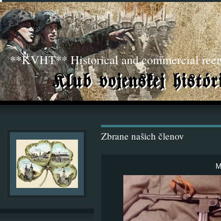
**KVHT** Historical and commercial ree
Zbrane našich členov
M