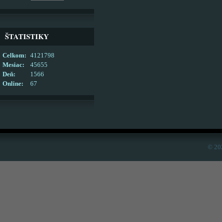
ŠTATISTIKY
Celkom:
4121798
Mesiac:
45655
Deň:
1566
Online:
67
© 20