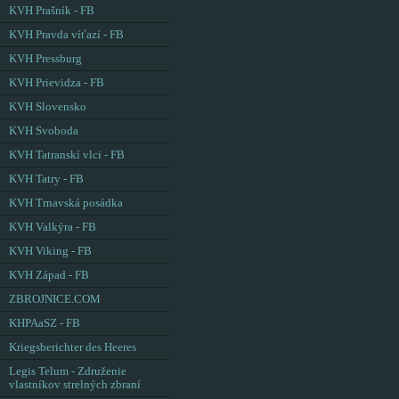
KVH Prašník - FB
KVH Pravda víťazí - FB
KVH Pressburg
KVH Prievidza - FB
KVH Slovensko
KVH Svoboda
KVH Tatranskí vlci - FB
KVH Tatry - FB
KVH Trnavská posádka
KVH Valkýra - FB
KVH Viking - FB
KVH Západ - FB
ZBROJNICE.COM
KHPAaSZ - FB
Kriegsberichter des Heeres
Legis Telum - Združenie
vlastníkov strelných zbraní