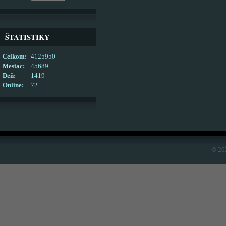
ŠTATISTIKY
Celkom:
4125950
Mesiac:
45689
Deň:
1419
Online:
72
© 20