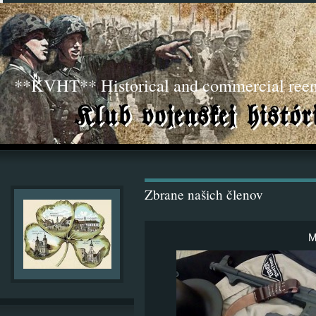
**KVHT** Historical and commercial ree
Zbrane našich členov
M