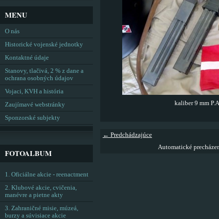
MENU
O nás
Historické vojenské jednotky
Kontaktné údaje
Stanovy, tlačivá, 2 % z dane a
ochrana osobných údajov
Vojaci, KVH a história
kaliber 9 mm P.
Zaujímavé webstránky
Sponzorské subjekty
← Predchádzajúce
Automatické precháze
FOTOALBUM
1. Oficiálne akcie - reenactment
2. Klubové akcie, cvičenia,
manévre a pietne akty
3. Zahraničné misie, múzeá,
burzy a súvisiace akcie