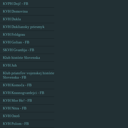
KVPH Dojč - FB
KVH Domovina
KVH Dukla
KVH Dukliansky priesmyk
KVH Feldgrau
KVH Golian - FB
SKVH Gvardija - FB
Klub histórie Slovenska
KVH Juh
Klub priateľov vojenskej histórie
Slovenska - FB
KVH Komoča - FB
KVH Krasnogvardejci - FB
KVH Mor Ho! - FB
KVH Nitra - FB
KVH Ostrô
KVH Polom - FB