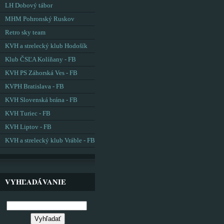
LH Dobový tábor
MHM Pohronský Ruskov
Retro sky team
KVH a strelecký klub Hodošík
Klub ČSĽA Kolíňany - FB
KVH PS Záhorská Ves - FB
KVPH Bratislava - FB
KVH Slovenská brána - FB
KVH Turiec - FB
KVH Liptov - FB
KVH a strelecký klub Vráble - FB
VYHĽADÁVANIE