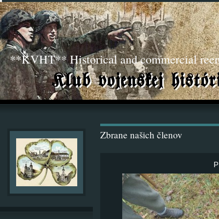
**KVHT** Historical and commercial ree
Zbrane našich členov
P