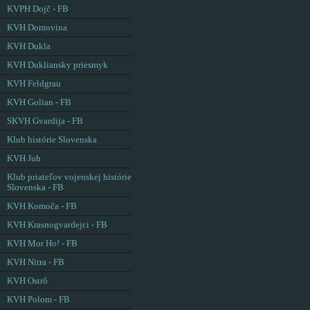
KVPH Dojč - FB
KVH Domovina
KVH Dukla
KVH Dukliansky priesmyk
KVH Feldgrau
KVH Golian - FB
SKVH Gvardija - FB
Klub histórie Slovenska
KVH Juh
Klub priateľov vojenskej histórie
Slovenska - FB
KVH Komoča - FB
KVH Krasnogvardejci - FB
KVH Mor Ho! - FB
KVH Nitra - FB
KVH Ostrô
KVH Polom - FB