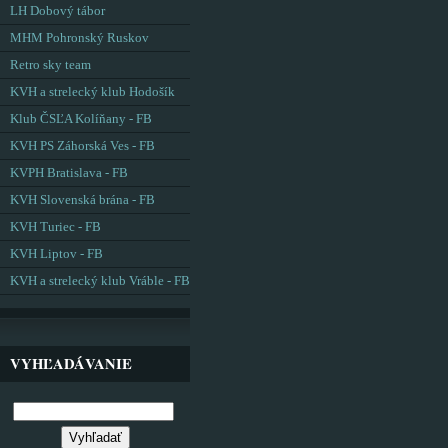
LH Dobový tábor
MHM Pohronský Ruskov
Retro sky team
KVH a strelecký klub Hodošík
Klub ČSĽA Kolíňany - FB
KVH PS Záhorská Ves - FB
KVPH Bratislava - FB
KVH Slovenská brána - FB
KVH Turiec - FB
KVH Liptov - FB
KVH a strelecký klub Vráble - FB
VYHĽADÁVANIE