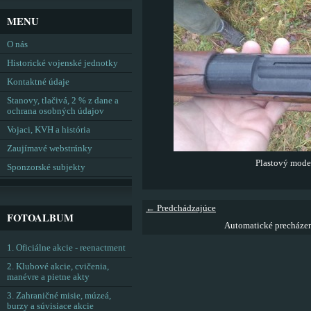
MENU
O nás
Historické vojenské jednotky
Kontaktné údaje
Stanovy, tlačivá, 2 % z dane a
ochrana osobných údajov
Vojaci, KVH a história
Zaujímavé webstránky
Plastový model
Sponzorské subjekty
← Predchádzajúce
FOTOALBUM
Automatické precháze
1. Oficiálne akcie - reenactment
2. Klubové akcie, cvičenia,
manévre a pietne akty
3. Zahraničné misie, múzeá,
burzy a súvisiace akcie