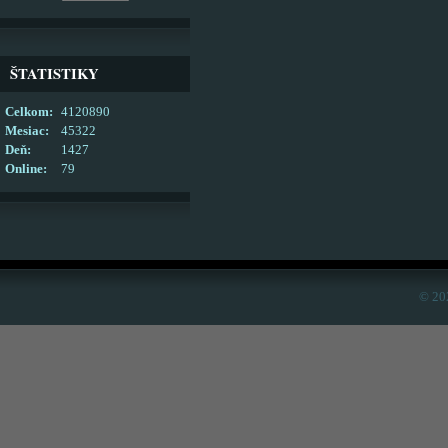
ŠTATISTIKY
Celkom:
4120890
Mesiac:
45322
Deň:
1427
Online:
79
© 20