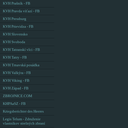
KVH Prašník - FB
KVH Pravda víťazí - FB
KVH Pressburg
KVH Prievidza - FB
KVH Slovensko
KVH Svoboda
KVH Tatranskí vlci - FB
KVH Tatry - FB
KVH Trnavská posádka
KVH Valkýra - FB
KVH Viking - FB
KVH Západ - FB
ZBROJNICE.COM
KHPAaSZ - FB
Kriegsberichter des Heeres
Legis Telum - Združenie
vlastníkov strelných zbraní