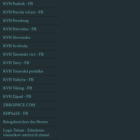
KVH Prašník - FB
KVH Pravda víťazí - FB
KVH Pressburg
KVH Prievidza - FB
KVH Slovensko
KVH Svoboda
KVH Tatranskí vlci - FB
KVH Tatry - FB
KVH Trnavská posádka
KVH Valkýra - FB
KVH Viking - FB
KVH Západ - FB
ZBROJNICE.COM
KHPAaSZ - FB
Kriegsberichter des Heeres
Legis Telum - Združenie
vlastníkov strelných zbraní