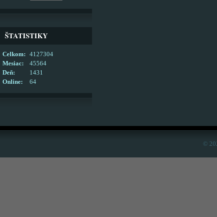
ŠTATISTIKY
Celkom:
4127304
Mesiac:
45564
Deň:
1431
Online:
64
© 20