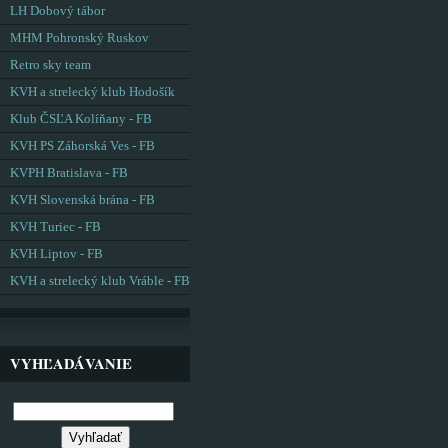
LH Dobový tábor
MHM Pohronský Ruskov
Retro sky team
KVH a strelecký klub Hodošík
Klub ČSĽA Kolíňany - FB
KVH PS Záhorská Ves - FB
KVPH Bratislava - FB
KVH Slovenská brána - FB
KVH Turiec - FB
KVH Liptov - FB
KVH a strelecký klub Vráble - FB
VYHĽADÁVANIE