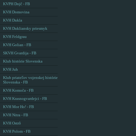
KVPH Dojč - FB
KVH Domovina
KVH Dukla
KVH Dukliansky priesmyk
KVH Feldgrau
KVH Golian - FB
SKVH Gvardija - FB
Klub histórie Slovenska
KVH Juh
Klub priateľov vojenskej histórie
Slovenska - FB
KVH Komoča - FB
KVH Krasnogvardejci - FB
KVH Mor Ho! - FB
KVH Nitra - FB
KVH Ostrô
KVH Polom - FB