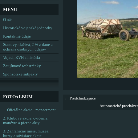
MENU
O nás
Historické vojenské jednotky
Kontaktné údaje
Stanovy, tlačivá, 2 % z dane a
ochrana osobných údajov
Vojaci, KVH a história
Zaujímavé webstránky
Sponzorské subjekty
FOTOALBUM
← Predchádzajúce
Automatické precháze
1. Oficiálne akcie - reenactment
2. Klubové akcie, cvičenia,
manévre a pietne akty
3. Zahraničné misie, múzeá,
burzy a súvisiace akcie